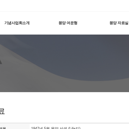
기념사업회소개
몽양 여운형
몽양 자료실
료
1947년 5월 몽양 선생 (Life지)
제목