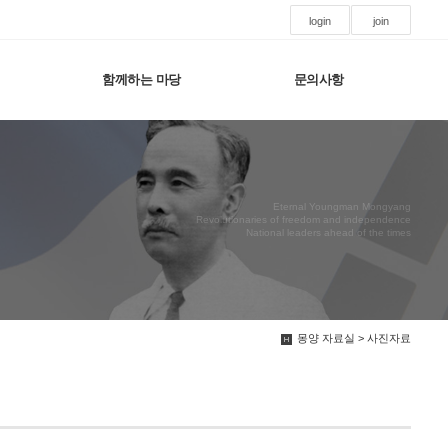
login
join
함께하는 마당
문의사항
Eternal Youngman Mongyang
Revolutionaries of freedom and independence
National leaders ahead of the times
몽양 자료실 > 사진자료