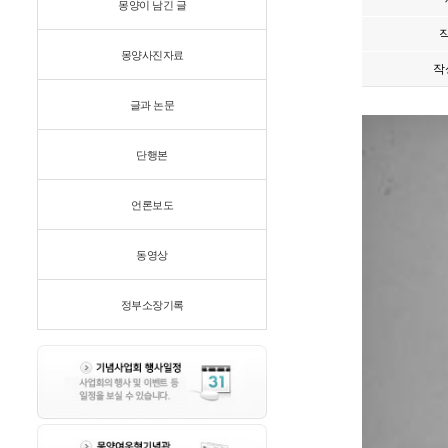
몽양이 남긴 글
몽양사진자료
작
글과 논문
단행본
언론보도
동영상
정부소장기록