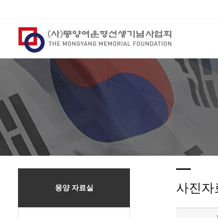
사진자
몽양 자료실