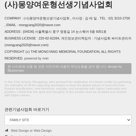
(사)몽양여운형선생기념사업회
COMPANY : (사)몽양여운형선생기념사업회 , 이사장 : 김 태 일 , TEL : 02) 3210-2700
, EMAIL : mongyang2020@naver.com
ADDRESS : [04536] 서울특별시 중구 명동길 14 눈스퀘어 6층 6051호
BUSINESS LICENSE : 220-82-62284, 개인정보관리책임자 : 기념사업회 싸이트관리자
(mongyang2020@naver.com)
COPYRIGHT (c) THE MONGYANG MEMORIAL FOUNDATION, ALL RIGHTS
RESERVED.
powered by nnin
본 사이트에 사용 된 모든 이미지와 내용의 무단도용을 금지 합니다. design by
Bluetomato
In the 21st century, Mongyang, who pursued the realization of a better reality by gathering
the strengths of all the opposing ideologies to lead the global values of peaceful inter-
Korean reunification, new freedoms, equality, and prosperity with higher nationality and
position. I think that the spirit and thoughts of the people must be revisited and revived
with higher values.
관련기념사업회 바로가기
Web Design or Web Design