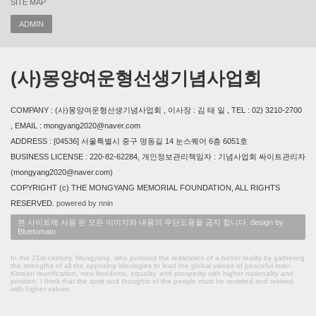
SITE MAP
ADMIN
(사)몽양여운형선생기념사업회
COMPANY : (사)몽양여운형선생기념사업회 , 이사장 : 김 태 일 , TEL : 02) 3210-2700
, EMAIL : mongyang2020@naver.com
ADDRESS : [04536] 서울특별시 중구 명동길 14 눈스퀘어 6층 6051호
BUSINESS LICENSE : 220-82-62284, 개인정보관리책임자 : 기념사업회 싸이트관리자
(mongyang2020@naver.com)
COPYRIGHT (c) THE MONGYANG MEMORIAL FOUNDATION, ALL RIGHTS
RESERVED.
powered by nnin
본 사이트에 사용 된 모든 이미지와 내용의 무단도용을 금지 합니다. design by
Bluetomato
In the 21st century, Mongyang, who pursued the realization of a better reality by gathering
the strengths of all the opposing ideologies to lead the global values of peaceful inter-
Korean reunification, new freedoms, equality, and prosperity with higher nationality and
position. I think that the spirit and thoughts of the people must be revisited and revived
with higher values.