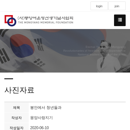
login
join
Eternal Youngman Mongyang
Revolutionaries of freedom and independence
National leaders ahead of the times
사진자료
봉안에서 청년들과
제목
몽양사랑지기
작성자
2020-06-10
작성일자