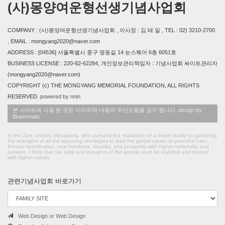
(사)몽양여운형선생기념사업회
COMPANY : (사)몽양여운형선생기념사업회 , 이사장 : 김 태 일 , TEL : 02) 3210-2700
, EMAIL : mongyang2020@naver.com
ADDRESS : [04536] 서울특별시 중구 명동길 14 눈스퀘어 6층 6051호
BUSINESS LICENSE : 220-82-62284, 개인정보관리책임자 : 기념사업회 싸이트관리자
(mongyang2020@naver.com)
COPYRIGHT (c) THE MONGYANG MEMORIAL FOUNDATION, ALL RIGHTS
RESERVED.
powered by nnin
본 사이트에 사용 된 모든 이미지와 내용의 무단도용을 금지 합니다. design by
Bluetomato
In the 21st century, Mongyang, who pursued the realization of a better reality by gathering
the strengths of all the opposing ideologies to lead the global values of peaceful inter-
Korean reunification, new freedoms, equality, and prosperity with higher nationality and
position. I think that the spirit and thoughts of the people must be revisited and revived
with higher values.
관련기념사업회 바로가기
Web Design or Web Design