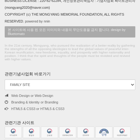
BUSINESS LICENSE : 220-82-62284, 개인정보관리책임자 : 기념사업회 싸이트관리자
(mongyang2020@naver.com)
COPYRIGHT (c) THE MONGYANG MEMORIAL FOUNDATION, ALL RIGHTS
RESERVED.
powered by nnin
본 사이트에 사용 된 모든 이미지와 내용의 무단도용을 금지 합니다. design by
Bluetomato
In the 21st century, Mongyang, who pursued the realization of a better reality by gathering
the strengths of all the opposing ideologies to lead the global values of peaceful inter-
Korean reunification, new freedoms, equality, and prosperity with higher nationality and
position. I think that the spirit and thoughts of the people must be revisited and revived
with higher values.
관련기념사업회 바로가기
Web Design or Web Design
Branding & Identity or Branding
HTML5 & CSS3 or HTML5 & CSS3
관련기관 사이트