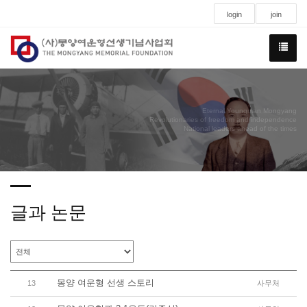
login
join
Eternal Youngman Mongyang
Revolutionaries of freedom and independence
National leaders ahead of the times
글과 논문
몽양 여운형 선생 스토리
13
사무처