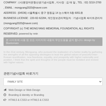
COMPANY : (사)몽양여운형선생기념사업회 , 이사장 : 김 태 일 , TEL : 02) 3210-2700
, EMAIL : mongyang2020@naver.com
ADDRESS : [04536] 서울특별시 중구 명동길 14 눈스퀘어 6층 6051호
BUSINESS LICENSE : 220-82-62284, 개인정보관리책임자 : 기념사업회 싸이트관리자
(mongyang2020@naver.com)
COPYRIGHT (c) THE MONGYANG MEMORIAL FOUNDATION, ALL RIGHTS
RESERVED.
powered by nnin
본 사이트에 사용 된 모든 이미지와 내용의 무단도용을 금지 합니다. design by
Bluetomato
In the 21st century, Mongyang, who pursued the realization of a better reality by gathering
the strengths of all the opposing ideologies to lead the global values of peaceful inter-
Korean reunification, new freedoms, equality, and prosperity with higher nationality and
position. I think that the spirit and thoughts of the people must be revisited and revived
with higher values.
관련기념사업회 바로가기
Web Design or Web Design
Branding & Identity or Branding
HTML5 & CSS3 or HTML5 & CSS3