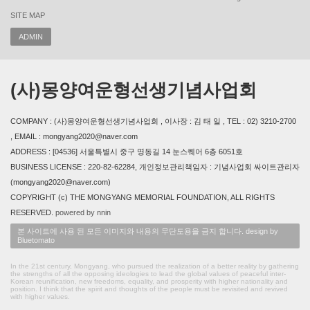
SITE MAP
ADMIN
(사)몽양여운형선생기념사업회
COMPANY : (사)몽양여운형선생기념사업회 , 이사장 : 김 태 일 , TEL : 02) 3210-2700
, EMAIL : mongyang2020@naver.com
ADDRESS : [04536] 서울특별시 중구 명동길 14 눈스퀘어 6층 6051호
BUSINESS LICENSE : 220-82-62284, 개인정보관리책임자 : 기념사업회 싸이트관리자
(mongyang2020@naver.com)
COPYRIGHT (c) THE MONGYANG MEMORIAL FOUNDATION, ALL RIGHTS
RESERVED.
powered by nnin
본 사이트에 사용 된 모든 이미지와 내용의 무단도용을 금지 합니다. design by
Bluetomato
In the 21st century, Mongyang, who pursued the realization of a better reality by gathering
the strengths of all the opposing ideologies to lead the global values of peaceful inter-
Korean reunification, new freedoms, equality, and prosperity with higher nationality and
position. I think that the spirit and thoughts of the people must be revisited and revived
with higher values.