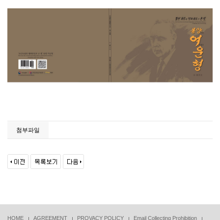
첨부파일
HOME
AGREEMENT
PROVACY POLICY
Email Collecting Prohibition