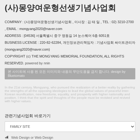
(사)몽양여운형선생기념사업회
COMPANY : (사)몽양여운형선생기념사업회 , 이사장 : 김 태 일 , TEL : 02) 3210-2700
, EMAIL : mongyang2020@naver.com
ADDRESS : [04536] 서울특별시 중구 명동길 14 눈스퀘어 6층 6051호
BUSINESS LICENSE : 220-82-62284, 개인정보관리책임자 : 기념사업회 싸이트관리자
(mongyang2020@naver.com)
COPYRIGHT (c) THE MONGYANG MEMORIAL FOUNDATION, ALL RIGHTS
RESERVED.
powered by nnin
본 사이트에 사용 된 모든 이미지와 내용의 무단도용을 금지 합니다. design by
Bluetomato
In the 21st century, Mongyang, who pursued the realization of a better reality by gathering
the strengths of all the opposing ideologies to lead the global values of peaceful inter-
Korean reunification, new freedoms, equality, and prosperity with higher nationality and
position. I think that the spirit and thoughts of the people must be revisited and revived
with higher values.
관련기념사업회 바로가기
Web Design or Web Design