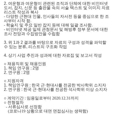
2.
여운형과 여운형이 관련된 조직과 단체에 대한 비인터넷
도서
,
잡지
,
신문 등 출판물 속의 서술 텍스트 및 이미지 자료
리스트 작성과 복사
-
다양한 근현대 인물
,
인사들의 자서전 등을 중심으로 한 조
사부터 시작 함
.
-
학술지 및 주요 일반 잡지 등에 대해 일괄 조사함
.
-
비인터넷 제공 일제 관청문서 및 해방후 정부 문서에 대한
조사 전망과 수집방안을 수립함
3.
위
1
과
2
결과를 바탕으로 자료의 구성과 성격을 파악할
수 있는 분류
,
리스트의 구조화 작업
4.
상기 사업 추진과 성과에 대한 자료집 및 보고서 작성
○
채용직위 및 채용인원
1.
책임 연구원
: 2
명
2.
연구원
: 2
명
○
지원자격
1.
책임연구원
:
한국 근
·
현대사를 전공한 박사학위 소지자
2.
연구원
:
한국 근
·
현대사를 전공한 석사학위 이상 소지자
○ 계약기간 : 임용일로부터 2020.12.31까지
○ 전형절차
- 서류심사로 선정함
(코로나19 상황으로 대면 면접심사는 생략함)