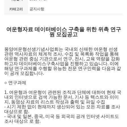
공지사항
카테고리
여운형자료 데이터베이스 구축을 위한 위촉 연구
원 모집공고
몽양여운형선생기념사업회는 국내외 산재한 여운형 선생
관련 역사자료의 체계적 조사
,
수집 및 목록화 작업을 통해
여운형 관련 중심 기관으로서 연구
,
전시
,
교육 역량을 강화
하고자 데이터베이스구축사업을 진행하고 있습니다
.
이에
해당 연구과제를 수행할 유능한 전문 연구인력을 다음과 같
이 공개 모집합니다
.
○
연구과제
1.
여운형과 여운형이 관련된 조직과 단체에 대하여 현재 국
내외 인터넷으로 검색 가능한 문서
,
기사 등 텍스트와 이미
지
,
동영상 자료의 리스트 작성과 출력 및 파일 수집
-
시기 제한 없이 현재까지 생산되어 있는 모든 자료를 조사
대상으로 함
.
-
국내 및 일본
,
중국
,
미국 등 외국의 공개 인터넷 사이트도
조사 대상으 로 함
.