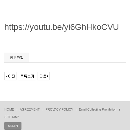
https://youtu.be/yi6GhHkoCVU
첨부파일
HOME
AGREEMENT
PROVACY POLICY
Email Collecting Prohibition
SITE MAP
ADMIN