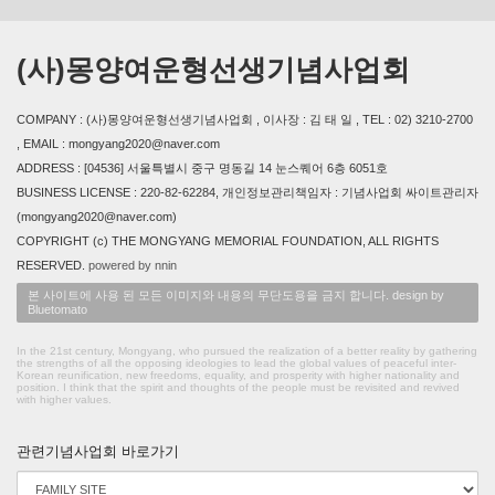
(사)몽양여운형선생기념사업회
COMPANY : (사)몽양여운형선생기념사업회 , 이사장 : 김 태 일 , TEL : 02) 3210-2700
, EMAIL : mongyang2020@naver.com
ADDRESS : [04536] 서울특별시 중구 명동길 14 눈스퀘어 6층 6051호
BUSINESS LICENSE : 220-82-62284, 개인정보관리책임자 : 기념사업회 싸이트관리자
(mongyang2020@naver.com)
COPYRIGHT (c) THE MONGYANG MEMORIAL FOUNDATION, ALL RIGHTS
RESERVED.
powered by nnin
본 사이트에 사용 된 모든 이미지와 내용의 무단도용을 금지 합니다. design by
Bluetomato
In the 21st century, Mongyang, who pursued the realization of a better reality by gathering
the strengths of all the opposing ideologies to lead the global values of peaceful inter-
Korean reunification, new freedoms, equality, and prosperity with higher nationality and
position. I think that the spirit and thoughts of the people must be revisited and revived
with higher values.
관련기념사업회 바로가기