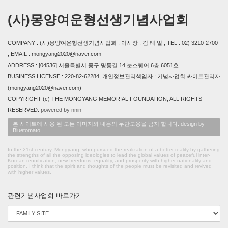
(사)몽양여운형선생기념사업회
COMPANY : (사)몽양여운형선생기념사업회 , 이사장 : 김 태 일 , TEL : 02) 3210-2700
, EMAIL : mongyang2020@naver.com
ADDRESS : [04536] 서울특별시 중구 명동길 14 눈스퀘어 6층 6051호
BUSINESS LICENSE : 220-82-62284, 개인정보관리책임자 : 기념사업회 싸이트관리자
(mongyang2020@naver.com)
COPYRIGHT (c) THE MONGYANG MEMORIAL FOUNDATION, ALL RIGHTS
RESERVED.
powered by nnin
본 사이트에 사용 된 모든 이미지와 내용의 무단도용을 금지 합니다. design by
Bluetomato
In the 21st century, Mongyang, who pursued the realization of a better reality by gathering
the strengths of all the opposing ideologies to lead the global values of peaceful inter-
Korean reunification, new freedoms, equality, and prosperity with higher nationality and
position. I think that the spirit and thoughts of the people must be revisited and revived
with higher values.
관련기념사업회 바로가기