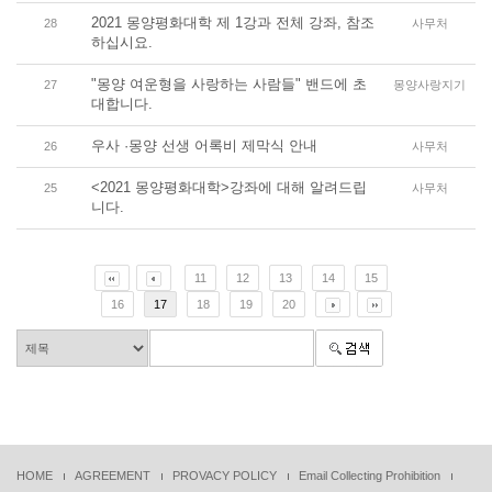
2021 몽양평화대학 제 1강과 전체 강좌, 참조
28
사무처
하십시요.
"몽양 여운형을 사랑하는 사람들" 밴드에 초
27
몽양사랑지기
대합니다.
우사 ·몽양 선생 어록비 제막식 안내
26
사무처
<2021 몽양평화대학>강좌에 대해 알려드립
25
사무처
니다.
11
12
13
14
15
16
17
18
19
20
HOME
AGREEMENT
PROVACY POLICY
Email Collecting Prohibition