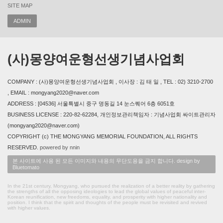
SITE MAP
ADMIN
(사)몽양여운형선생기념사업회
COMPANY : (사)몽양여운형선생기념사업회 , 이사장 : 김 태 일 , TEL : 02) 3210-2700
, EMAIL : mongyang2020@naver.com
ADDRESS : [04536] 서울특별시 중구 명동길 14 눈스퀘어 6층 6051호
BUSINESS LICENSE : 220-82-62284, 개인정보관리책임자 : 기념사업회 싸이트관리자
(mongyang2020@naver.com)
COPYRIGHT (c) THE MONGYANG MEMORIAL FOUNDATION, ALL RIGHTS
RESERVED.
powered by nnin
본 사이트에 사용 된 모든 이미지와 내용의 무단도용을 금지 합니다. design by
Bluetomato
In the 21st century, Mongyang, who pursued the realization of a better reality by gathering
the strengths of all the opposing ideologies to lead the global values of peaceful inter-
Korean reunification, new freedoms, equality, and prosperity with higher nationality and
position. I think that the spirit and thoughts of the people must be revisited and revived
with higher values.