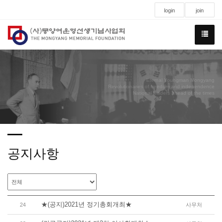
login
join
Eternal Youngman Mongyang
Revolutionaries of freedom and independence
National leaders ahead of the times
공지사항
★(공지)2021년 정기총회개최★
24
사무처