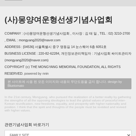
(사)몽양여운형선생기념사업회
COMPANY : (사)몽양여운형선생기념사업회 , 이사장 : 김 태 일 , TEL : 02) 3210-2700
, EMAIL : mongyang2020@naver.com
ADDRESS : [04536] 서울특별시 중구 명동길 14 눈스퀘어 6층 6051호
BUSINESS LICENSE : 220-82-62284, 개인정보관리책임자 : 기념사업회 싸이트관리자
(mongyang2020@naver.com)
COPYRIGHT (c) THE MONGYANG MEMORIAL FOUNDATION, ALL RIGHTS
RESERVED.
powered by nnin
본 사이트에 사용 된 모든 이미지와 내용의 무단도용을 금지 합니다. design by
Bluetomato
In the 21st century, Mongyang, who pursued the realization of a better reality by gathering
the strengths of all the opposing ideologies to lead the global values of peaceful inter-
Korean reunification, new freedoms, equality, and prosperity with higher nationality and
position. I think that the spirit and thoughts of the people must be revisited and revived
with higher values.
관련기념사업회 바로가기