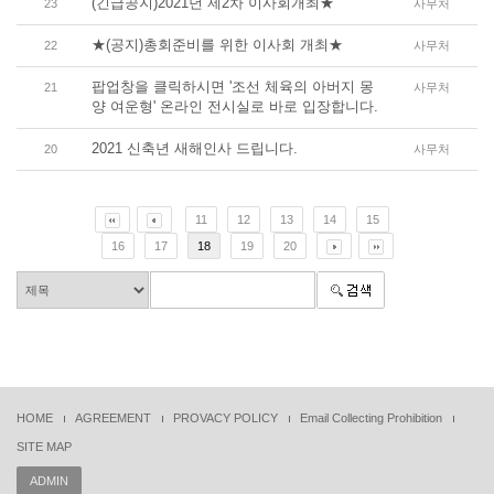
(긴급공지)2021년 제2차 이사회개최★
23
사무처
★(공지)총회준비를 위한 이사회 개최★
22
사무처
팝업창을 클릭하시면 '조선 체육의 아버지 몽
21
사무처
양 여운형' 온라인 전시실로 바로 입장합니다.
2021 신축년 새해인사 드립니다.
20
사무처
11
12
13
14
15
16
17
18
19
20
HOME
AGREEMENT
PROVACY POLICY
Email Collecting Prohibition
SITE MAP
ADMIN