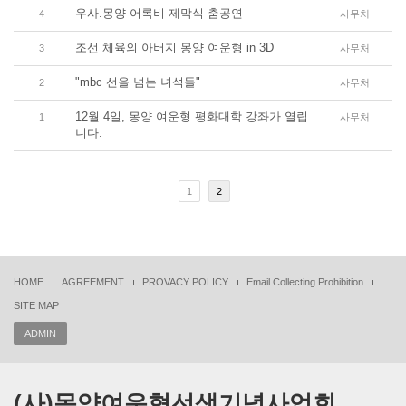
우사.몽양 어록비 제막식 춤공연
4
사무처
조선 체육의 아버지 몽양 여운형 in 3D
3
사무처
"mbc 선을 넘는 녀석들"
2
사무처
12월 4일, 몽양 여운형 평화대학 강좌가 열립
1
사무처
니다.
1
2
HOME
AGREEMENT
PROVACY POLICY
Email Collecting Prohibition
SITE MAP
ADMIN
(사)몽양여운형선생기념사업회