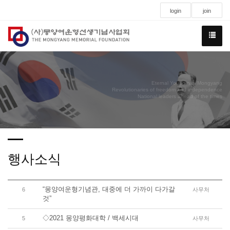
login
join
Eternal Youngman Mongyang
Revolutionaries of freedom and independence
National leaders ahead of the times
행사소식
“몽양여운형기념관, 대중에 더 가까이 다가갈
6
사무처
것”
◇2021 몽양평화대학 / 백세시대
5
사무처