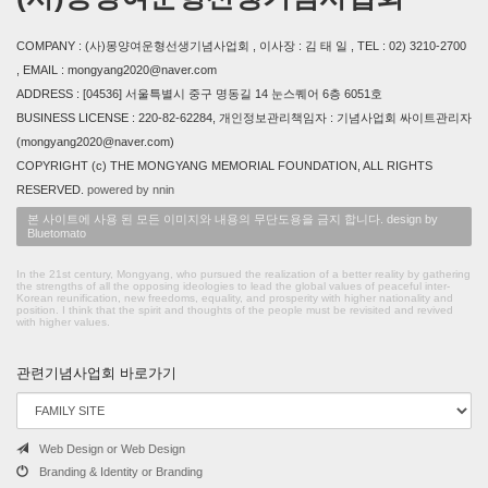
COMPANY : (사)몽양여운형선생기념사업회 , 이사장 : 김 태 일 , TEL : 02) 3210-2700
, EMAIL : mongyang2020@naver.com
ADDRESS : [04536] 서울특별시 중구 명동길 14 눈스퀘어 6층 6051호
BUSINESS LICENSE : 220-82-62284, 개인정보관리책임자 : 기념사업회 싸이트관리자
(mongyang2020@naver.com)
COPYRIGHT (c) THE MONGYANG MEMORIAL FOUNDATION, ALL RIGHTS
RESERVED.
powered by nnin
본 사이트에 사용 된 모든 이미지와 내용의 무단도용을 금지 합니다. design by
Bluetomato
In the 21st century, Mongyang, who pursued the realization of a better reality by gathering
the strengths of all the opposing ideologies to lead the global values of peaceful inter-
Korean reunification, new freedoms, equality, and prosperity with higher nationality and
position. I think that the spirit and thoughts of the people must be revisited and revived
with higher values.
관련기념사업회 바로가기
Web Design or Web Design
Branding & Identity or Branding