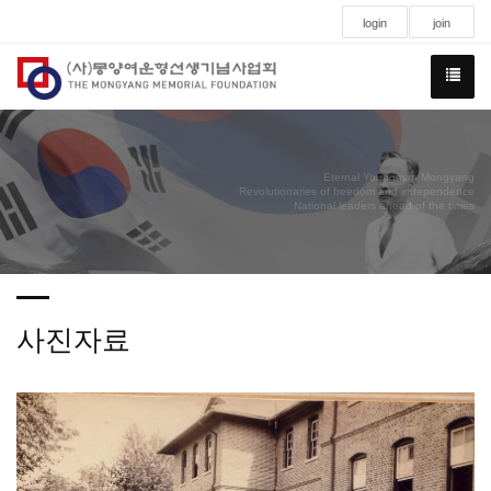
login
join
Eternal Youngman Mongyang
Revolutionaries of freedom and independence
National leaders ahead of the times
사진자료