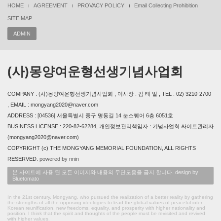
HOME
AGREEMENT
PROVACY POLICY
Email Collecting Prohibition
SITE MAP
ADMIN
(사)몽양여운형선생기념사업회
COMPANY : (사)몽양여운형선생기념사업회 , 이사장 : 김 태 일 , TEL : 02) 3210-2700
, EMAIL : mongyang2020@naver.com
ADDRESS : [04536] 서울특별시 중구 명동길 14 눈스퀘어 6층 6051호
BUSINESS LICENSE : 220-82-62284, 개인정보관리책임자 : 기념사업회 싸이트관리자
(mongyang2020@naver.com)
COPYRIGHT (c) THE MONGYANG MEMORIAL FOUNDATION, ALL RIGHTS
RESERVED.
powered by nnin
본 사이트에 사용 된 모든 이미지와 내용의 무단도용을 금지 합니다. design by
Bluetomato
In the 21st century, Mongyang, who pursued the realization of a better reality by gathering
the strengths of all the opposing ideologies to lead the global values of peaceful inter-
Korean reunification, new freedoms, equality, and prosperity with higher nationality and
position. I think that the spirit and thoughts of the people must be revisited and revived
with higher values.