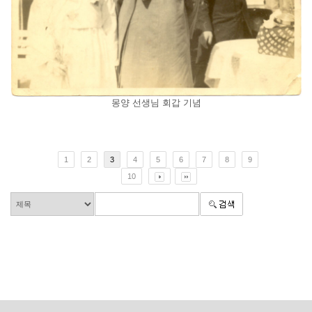
몽양 선생님 회갑 기념
1
2
3
4
5
6
7
8
9
10