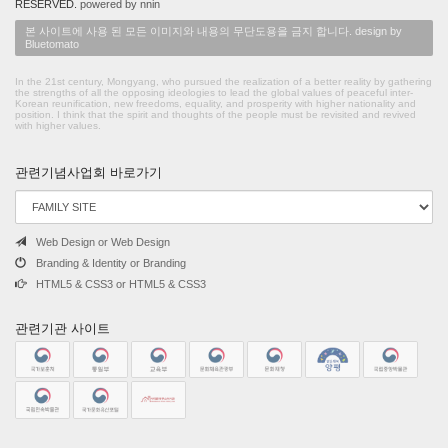
RESERVED.
powered by nnin
본 사이트에 사용 된 모든 이미지와 내용의 무단도용을 금지 합니다. design by
Bluetomato
In the 21st century, Mongyang, who pursued the realization of a better reality by gathering
the strengths of all the opposing ideologies to lead the global values of peaceful inter-
Korean reunification, new freedoms, equality, and prosperity with higher nationality and
position. I think that the spirit and thoughts of the people must be revisited and revived
with higher values.
관련기념사업회 바로가기
Web Design or Web Design
Branding & Identity or Branding
HTML5 & CSS3 or HTML5 & CSS3
관련기관 사이트