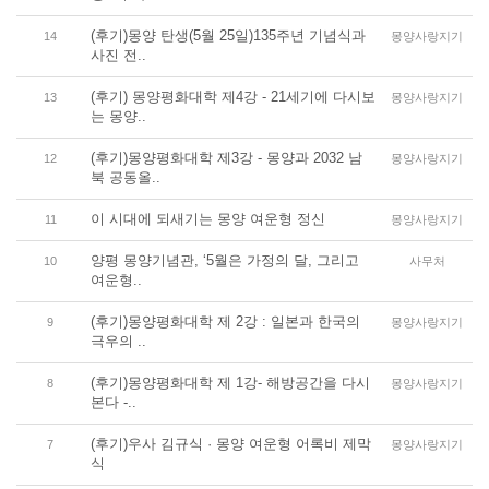
(후기)몽양 탄생(5월 25일)135주년 기념식과
14
몽양사랑지기
사진 전..
(후기) 몽양평화대학 제4강 - 21세기에 다시보
13
몽양사랑지기
는 몽양..
(후기)몽양평화대학 제3강 - 몽양과 2032 남
12
몽양사랑지기
북 공동올..
이 시대에 되새기는 몽양 여운형 정신
11
몽양사랑지기
양평 몽양기념관, ‘5월은 가정의 달, 그리고
10
사무처
여운형..
(후기)몽양평화대학 제 2강 : 일본과 한국의
9
몽양사랑지기
극우의 ..
(후기)몽양평화대학 제 1강- 해방공간을 다시
8
몽양사랑지기
본다 -..
(후기)우사 김규식 · 몽양 여운형 어록비 제막
7
몽양사랑지기
식