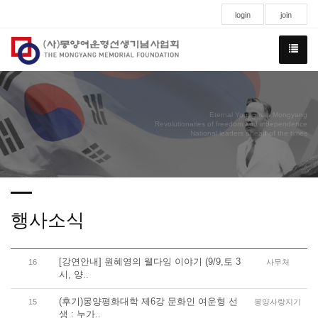
login
join
Eternal Youngman Mongyang
Revolutionaries of freedom and independence
National leaders ahead of the times
행사소식
[강연안내] 원혜영의 웰다잉 이야기 (9/9,토 3
16
사무처
시, 양..
(후기)몽양평화대학 제6강 문화인 여운형 선
15
몽양사랑지기
생 : 누가..