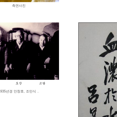
측면사진
1935년경 안창호, 조만식 ..