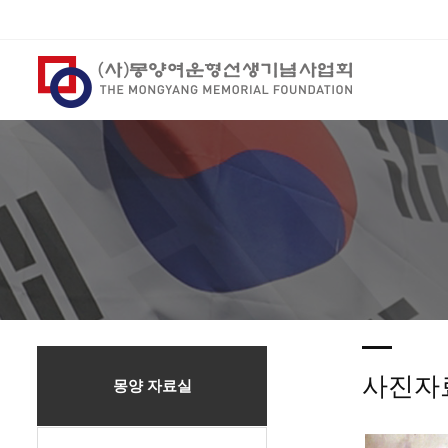
사진자
몽양 자료실