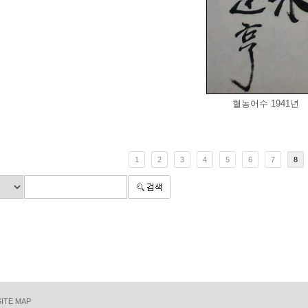
혈농어수 1941년
1
2
3
4
5
6
7
8
SITE MAP