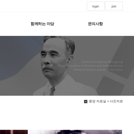
login
join
함께하는 마당
문의사항
Eternal Youngman Mongyang
Revolutionaries of freedom and independence
National leaders ahead of the times
몽양 자료실 > 사진자료