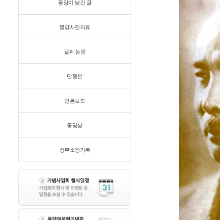
몽양이 남긴 글
몽양사진자료
글과 논문
단행본
언론보도
동영상
정부소장기록