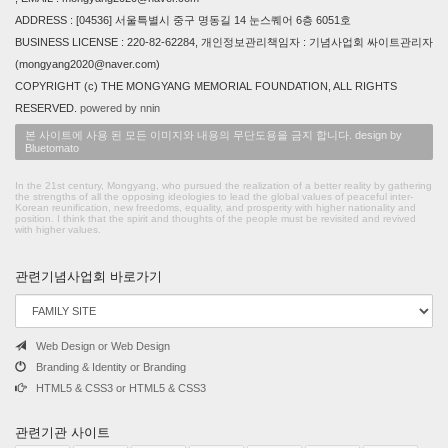
ADDRESS : [04536] 서울특별시 중구 명동길 14 눈스퀘어 6층 6051호
BUSINESS LICENSE : 220-82-62284, 개인정보관리책임자 : 기념사업회 싸이트관리자
(mongyang2020@naver.com)
COPYRIGHT (c) THE MONGYANG MEMORIAL FOUNDATION, ALL RIGHTS
RESERVED.
powered by nnin
본 사이트에 사용 된 모든 이미지와 내용의 무단도용을 금지 합니다. design by
Bluetomato
In the 21st century, Mongyang, who pursued the realization of a better reality by gathering
the strengths of all the opposing ideologies to lead the global values of peaceful inter-
Korean reunification, new freedoms, equality, and prosperity with higher nationality and
position. I think that the spirit and thoughts of the people must be revisited and revived
with higher values.
관련기념사업회 바로가기
Web Design or Web Design
Branding & Identity or Branding
HTML5 & CSS3 or HTML5 & CSS3
관련기관 사이트