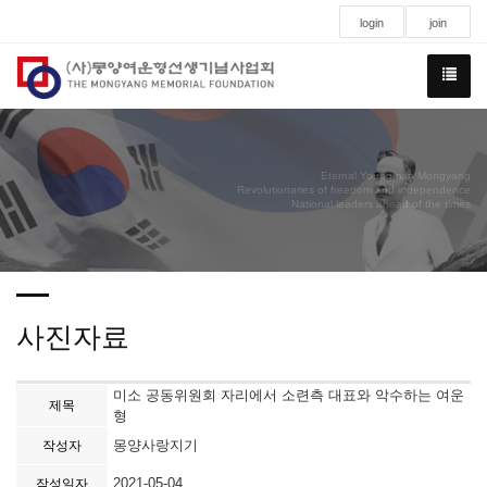
login
join
Eternal Youngman Mongyang
Revolutionaries of freedom and independence
National leaders ahead of the times
사진자료
미소 공동위원회 자리에서 소련측 대표와 악수하는 여운
제목
형
몽양사랑지기
작성자
2021-05-04
작성일자