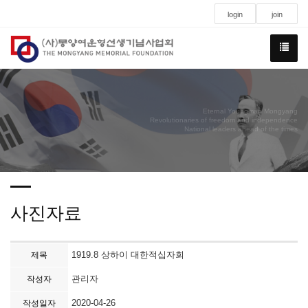
login
join
Eternal Youngman Mongyang
Revolutionaries of freedom and independence
National leaders ahead of the times
사진자료
1919.8 상하이 대한적십자회
제목
관리자
작성자
2020-04-26
작성일자