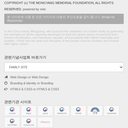
COPYRIGHT (c) THE MONGYANG MEMORIAL FOUNDATION, ALL RIGHTS
RESERVED.
powered by nnin
본 사이트에 사용 된 모든 이미지와 내용의 무단도용을 금지 합니다. design by
Bluetomato
In the 21st century, Mongyang, who pursued the realization of a better reality by gathering
the strengths of all the opposing ideologies to lead the global values of peaceful inter-
Korean reunification, new freedoms, equality, and prosperity with higher nationality and
position. I think that the spirit and thoughts of the people must be revisited and revived
with higher values.
관련기념사업회 바로가기
Web Design or Web Design
Branding & Identity or Branding
HTML5 & CSS3 or HTML5 & CSS3
관련기관 사이트