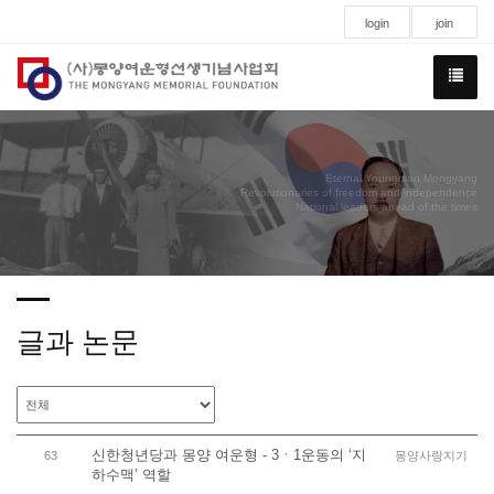
login
join
Eternal Youngman Mongyang
Revolutionaries of freedom and independence
National leaders ahead of the times
글과 논문
신한청년당과 몽양 여운형 - 3ㆍ1운동의 ‘지
63
몽양사랑지기
하수맥’ 역할