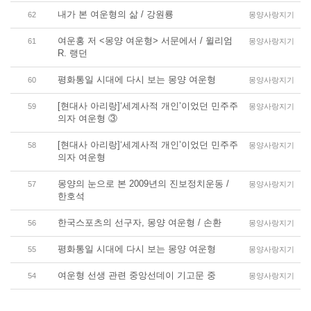
내가 본 여운형의 삶 / 강원룡
62
몽양사랑지기
여운홍 저 <몽양 여운형> 서문에서 / 윌리엄
61
몽양사랑지기
R. 랭던
평화통일 시대에 다시 보는 몽양 여운형
60
몽양사랑지기
[현대사 아리랑]‘세계사적 개인’이었던 민주주
59
몽양사랑지기
의자 여운형 ③
[현대사 아리랑]‘세계사적 개인’이었던 민주주
58
몽양사랑지기
의자 여운형
몽양의 눈으로 본 2009년의 진보정치운동 /
57
몽양사랑지기
한호석
한국스포츠의 선구자, 몽양 여운형 / 손환
56
몽양사랑지기
평화통일 시대에 다시 보는 몽양 여운형
55
몽양사랑지기
여운형 선생 관련 중앙선데이 기고문 중
54
몽양사랑지기