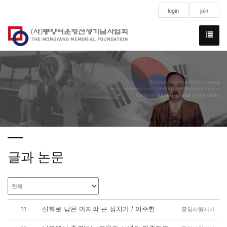
login
join
Eternal Youngman Mongyang
Revolutionaries of freedom and independence
National leaders ahead of the times
글과 논문
신화로 남은 마지막 큰 정치가 / 이주헌
23
몽양사랑지기