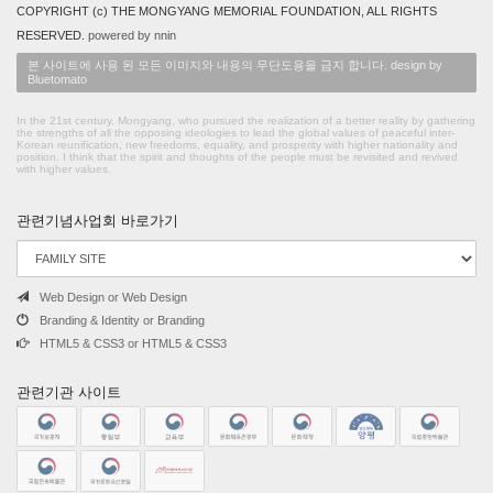
COPYRIGHT (c) THE MONGYANG MEMORIAL FOUNDATION, ALL RIGHTS
RESERVED.
powered by nnin
본 사이트에 사용 된 모든 이미지와 내용의 무단도용을 금지 합니다. design by
Bluetomato
In the 21st century, Mongyang, who pursued the realization of a better reality by gathering
the strengths of all the opposing ideologies to lead the global values of peaceful inter-
Korean reunification, new freedoms, equality, and prosperity with higher nationality and
position. I think that the spirit and thoughts of the people must be revisited and revived
with higher values.
관련기념사업회 바로가기
Web Design or Web Design
Branding & Identity or Branding
HTML5 & CSS3 or HTML5 & CSS3
관련기관 사이트