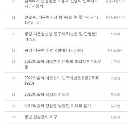
남북에서 존경받는 포용과 신념의 민족지도
22
몽양사랑지기
자 / 서중석
인물론, 여운형 / 김 형 준(金 午 星) <신세대,
21
몽양사랑지기
1946. .7>
몽양 여운형선생 연구자료(논문 및 단행본)
20
사무처
리스트
몽양 여운형과 한국현대사(김삼웅)
19
몽양살림이
2012학술제-해방후 여운형의 통일정부수립운
18
이규태
동
2012학술제-여운형의 민족해방운동론(1918-
17
조철행
1923)
2012학술제-몽양과 기독교
16
윤경로
2012학술제-민심을 받들던 지혜와 용기
15
김기협
몽양 친일론의 허구
14
신동진