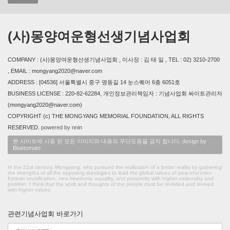
(사)몽양여운형선생기념사업회
COMPANY : (사)몽양여운형선생기념사업회 , 이사장 : 김 태 일 , TEL : 02) 3210-2700
, EMAIL : mongyang2020@naver.com
ADDRESS : [04536] 서울특별시 중구 명동길 14 눈스퀘어 6층 6051호
BUSINESS LICENSE : 220-82-62284, 개인정보관리책임자 : 기념사업회 싸이트관리자
(mongyang2020@naver.com)
COPYRIGHT (c) THE MONGYANG MEMORIAL FOUNDATION, ALL RIGHTS
RESERVED.
powered by nnin
본 사이트에 사용 된 모든 이미지와 내용의 무단도용을 금지 합니다. design by
Bluetomato
In the 21st century, Mongyang, who pursued the realization of a better reality by gathering
the strengths of all the opposing ideologies to lead the global values of peaceful inter-
Korean reunification, new freedoms, equality, and prosperity with higher nationality and
position. I think that the spirit and thoughts of the people must be revisited and revived
with higher values.
관련기념사업회 바로가기