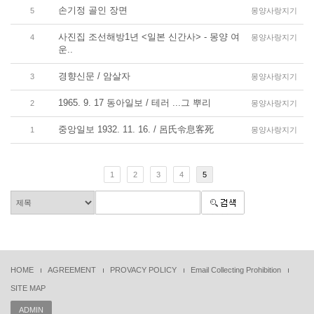
손기정 골인 장면
5
몽양사랑지기
사진집 조선해방1년 <일본 신간사> - 몽양 여
4
몽양사랑지기
운..
경향신문 / 암살자
3
몽양사랑지기
1965. 9. 17 동아일보 / 테러 ...그 뿌리
2
몽양사랑지기
중앙일보 1932. 11. 16. / 呂氏令息客死
1
몽양사랑지기
1
2
3
4
5
HOME
AGREEMENT
PROVACY POLICY
Email Collecting Prohibition
SITE MAP
ADMIN