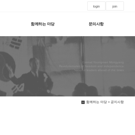
login
join
함께하는 마당
문의사항
Eternal Youngman Mongyang
Revolutionaries of freedom and independence
National leaders ahead of the times
함께하는 마당 > 공지사항