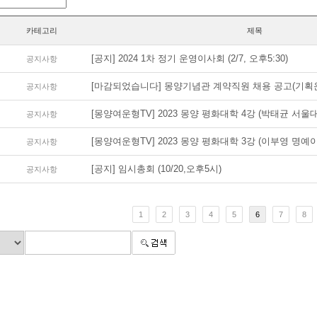
카테고리
제목
[공지] 2024 1차 정기 운영이사회 (2/7, 오후5:30)
공지사항
[마감되었습니다] 몽양기념관 계약직원 채용 공고(기획
공지사항
[몽양여운형TV] 2023 몽양 평화대학 4강 (박태균 서울대
공지사항
[몽양여운형TV] 2023 몽양 평화대학 3강 (이부영 명예
공지사항
[공지] 임시총회 (10/20,오후5시)
공지사항
1
2
3
4
5
6
7
8