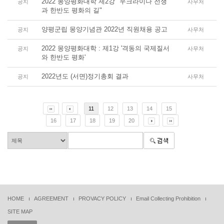
2022 몽양평화대학 제2강 "우크라이나 전쟁
공지
사무처
과 한반도 평화의 길"
양평군립 몽양기념관 2022년 직원채용 공고
공지
사무처
2022 몽양평화대학 : 제1강 '격동의 국제질서
공지
사무처
와 한반도 평화'
2022년도 (서면)정기총회 결과
공지
사무처
11
12
13
14
15
16
17
18
19
20
HOME
AGREEMENT
PROVACY POLICY
Email Collecting Prohibition
SITE MAP