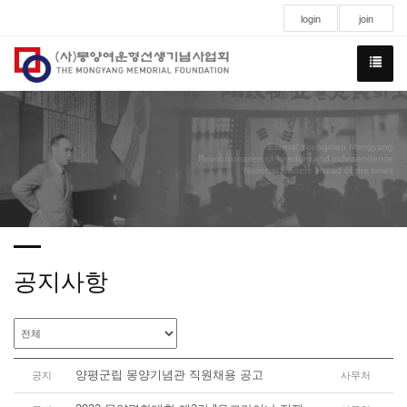
login
join
Eternal Youngman Mongyang
Revolutionaries of freedom and independence
National leaders ahead of the times
공지사항
양평군립 몽양기념관 직원채용 공고
공지
사무처