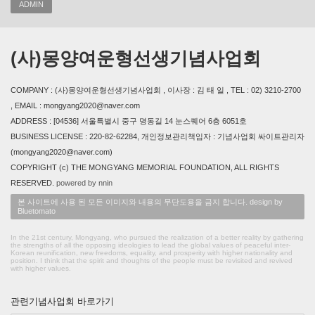
ADMIN
(사)몽양여운형선생기념사업회
COMPANY : (사)몽양여운형선생기념사업회 , 이사장 : 김 태 일 , TEL : 02) 3210-2700
, EMAIL : mongyang2020@naver.com
ADDRESS : [04536] 서울특별시 중구 명동길 14 눈스퀘어 6층 6051호
BUSINESS LICENSE : 220-82-62284, 개인정보관리책임자 : 기념사업회 싸이트관리자
(mongyang2020@naver.com)
COPYRIGHT (c) THE MONGYANG MEMORIAL FOUNDATION, ALL RIGHTS
RESERVED.
powered by nnin
본 사이트에 사용 된 모든 이미지와 내용의 무단도용을 금지 합니다. design by
Bluetomato
In the 21st century, Mongyang, who pursued the realization of a better reality by gathering
the strengths of all the opposing ideologies to lead the global values of peaceful inter-
Korean reunification, new freedoms, equality, and prosperity with higher nationality and
position. I think that the spirit and thoughts of the people must be revisited and revived
with higher values.
관련기념사업회 바로가기