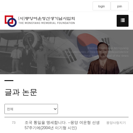
login
join
Eternal Youngman Mongyang
Revolutionaries of freedom and independence
National leaders ahead of the times
글과 논문
조국 통일을 맹세합니다. --몽양 여운형 선생
73
몽양사랑지기
57주기에(2004년 이기형 시인)