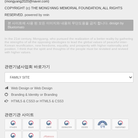
(mongyang2020@naver.com)
COPYRIGHT (c) THE MONGYANG MEMORIAL FOUNDATION, ALL RIGHTS
RESERVED.
powered by nnin
본 사이트에 사용 된 모든 이미지와 내용의 무단도용을 금지 합니다. design by
Bluetomato
In the 21st century, Mongyang, who pursued the realization of a better reality by gathering
the strengths of all the opposing ideologies to lead the global values of peaceful inter-
Korean reunification, new freedoms, equality, and prosperity with higher nationality and
position. I think that the spirit and thoughts of the people must be revisited and revived
with higher values.
관련기념사업회 바로가기
Web Design or Web Design
Branding & Identity or Branding
HTML5 & CSS3 or HTML5 & CSS3
관련기관 사이트