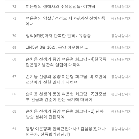
여운형의 생애사와 주요쟁점들- 여현덕
72
몽양사랑지기
여운형의 암살 / 정경모 저 <찢겨진 산하> 중
71
몽양사랑지기
에서
정적(政敵)마저 탄복한 인격 / 유증종
70
몽양사랑지기
1945년 8월 16일. 몽양 여운형은.....
69
몽양사랑지기
손치웅 선생의 몽양 여운형 회고담 - 4)한국독
68
몽양사랑지기
립운동기념관의 설립에 대하여
손치웅 선생의 몽양 여운형 회고담- 3) 조만식
67
몽양사랑지기
선생에게 전한 밀서에 대하여
손치웅 선생의 몽양 여운형 회고담 - 2)건준본
66
몽양사랑지기
부 건물과 건준이 만든 국기에 대하여
손치웅 선생의 몽양 여운형 회고담 - 1) 단파
65
몽양사랑지기
방송 청취와 관련하여
몽양 여운형과 한국근현대사 / 김삼웅(현대사
64
몽양사랑지기
연구가, 전독립기념관장)