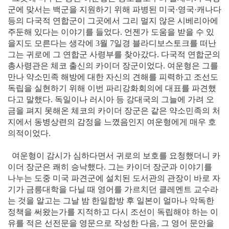
군에 맞서는 백군을 지원하기 위해 파병된 미국·영국·캐나다
등의 다국적 연합군이 그곳에서 그리 멀지 않은 시베리아에
주둔해 있다는 이야기를 들었다.
언젠가 도움을 받을 수 있
을지도 모른다는 생각에 3월 7일경 블라디보스토크를 떠난
그는 귀로에 그 연합군 사령부를 찾아갔다. 다국적 연합군의
총사령관은 체코 출신의 카이더 장군이었다. 여운형은 그를
만나 약소민족 해방에 대한 자신의 견해를 피력하고 조선도
독립을 실현하기 위해 이번 파리강화회의에 대표를 파견했
다고 말했다. 독일이나 러시아 등 강대국의 그늘에 가려 오
금을 펴지 못해온 체코의 카이더 장군은 같은 약소민족의 처
지에서 동병상련의 감정을 느꼈음인지 여운형에게 매우 호
의적이었다.
여운형이 감시가 심하다면서 귀로의 보호를 요청했더니 카
이더 장군은 쾌히 승낙했다. 그는 카이더 장군과 이야기를
나누는 도중 미국 파견군에 설치된 도서관의 관장이 바로 자
기가 금릉대학을 다닐 때 영어를 가르치던 클레멘트 교수라
는 것을 알고는 그날 밤 한일합방 후 일본이 얼마나 악독한
정책을 써왔는가를 지적하고 다시 조선이 독립해야 하는 이
유를 적은 선전문을 영문으로 작성한 다음, 그 영어 문안을