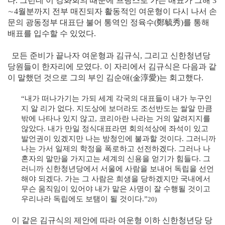
다. 그런데 이 강화회의 때문에 프랑스로 가는 배표가 그해 3
∼4월분까지 전부 매진되자 활동적인 여운형이 다시 나서 손
문의 광동정부 대표단 불어 통역인 정육수
(鄭毓秀)
를 통해
배표를 입수할 수 있었다.
모든 준비가 끝나자 여운형과 김규식, 그리고 신한청년당
당원들이 한자리에 모였다. 이 자리에서 김규식은 다음과 같
이 말했던 것으로 그의 부인 김순애
(金淳愛)
는 회고했다.
“내가 떠나가기는 가되 세계 각국의 대표들이 내가 누구인
지 알 리가 없다. 지도상에 보더라도 조선반도는 쌀알 만큼
밖에 나타나 있지 않고, 코리아란 나라는 거의 알려지지를
않았다. 내가 만일 정식대표라면 회의석상에 좌석이 있고
발언권이 있겠지만 나는 방청인에 불과할 것이다. 그러니까
나는 가서 일제의 학정을 폭로하고 선전하겠다. 그러나 나
혼자의 말만을 가지고는 세계의 신용을 얻기가 힘들다. 그
러니까 신한청년당에서 서울에 사람을 보내어 독립을 선언
해야 되겠다. 가는 그 사람은 희생을 당하겠지만 국내에서
무슨 움직임이 있어야 내가 맡은 사명이 잘 수행될 것이고
우리나라 독립에도 보탬이 될 것이다.”
20)
이 같은 김규식의 제안에 따라 여운형 이하 신한청년당 당