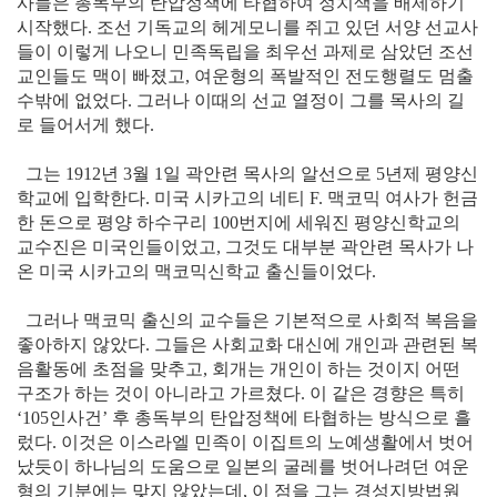
사들은 총독부의 탄압정책에 타협하여 정치색을 배제하기
시작했다. 조선 기독교의 헤게모니를 쥐고 있던 서양 선교사
들이 이렇게 나오니 민족독립을 최우선 과제로 삼았던 조선
교인들도 맥이 빠졌고, 여운형의 폭발적인 전도행렬도 멈출
수밖에 없었다. 그러나 이때의 선교 열정이 그를 목사의 길
로 들어서게 했다.
그는 1912년 3월 1일 곽안련 목사의 알선으로 5년제 평양신
학교에 입학한다. 미국 시카고의 네티 F. 맥코믹 여사가 헌금
한 돈으로 평양 하수구리 100번지에 세워진 평양신학교의
교수진은 미국인들이었고, 그것도 대부분 곽안련 목사가 나
온 미국 시카고의 맥코믹신학교 출신들이었다.
그러나 맥코믹 출신의 교수들은 기본적으로 사회적 복음을
좋아하지 않았다. 그들은 사회교화 대신에 개인과 관련된 복
음활동에 초점을 맞추고, 회개는 개인이 하는 것이지 어떤
구조가 하는 것이 아니라고 가르쳤다. 이 같은 경향은 특히
‘105인사건’ 후 총독부의 탄압정책에 타협하는 방식으로 흘
렀다. 이것은 이스라엘 민족이 이집트의 노예생활에서 벗어
났듯이 하나님의 도움으로 일본의 굴레를 벗어나려던 여운
형의 기분에는 맞지 않았는데, 이 점을 그는 경성지방법원