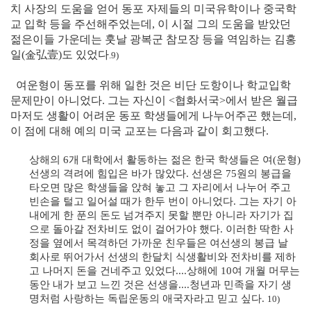
치 사장의 도움을 얻어 동포 자제들의 미국유학이나 중국학
교 입학 등을 주선해주었는데, 이 시절 그의 도움을 받았던
젊은이들 가운데는 훗날 광복군 참모장 등을 역임하는 김홍
일
(金弘壹)
도 있었다
.9)
여운형이 동포를 위해 일한 것은 비단 도항이나 학교입학
문제만이 아니었다. 그는 자신이 <협화서국>에서 받은 월급
마저도 생활이 어려운 동포 학생들에게 나누어주곤 했는데,
이 점에 대해 예의 미국 교포는 다음과 같이 회고했다.
상해의 6개 대학에서 활동하는 젊은 한국 학생들은 여(운형)
선생의 격려에 힘입은 바가 많았다. 선생은 75원의 봉급을
타오면 많은 학생들을 앉혀 놓고 그 자리에서 나누어 주고
빈손을 털고 일어설 때가 한두 번이 아니었다. 그는 자기 아
내에게 한 푼의 돈도 넘겨주지 못할 뿐만 아니라 자기가 집
으로 돌아갈 전차비도 없이 걸어가야 했다. 이러한 딱한 사
정을 옆에서 목격하던 가까운 친우들은 여선생의 봉급 날
회사로 뛰어가서 선생의 한달치 식생활비와 전차비를 제하
고 나머지 돈을 건네주고 있었다....상해에 10여 개월 머무는
동안 내가 보고 느낀 것은 선생을....청년과 민족을 자기 생
명처럼 사랑하는 독립운동의 애국자라고 믿고 싶다.
10)