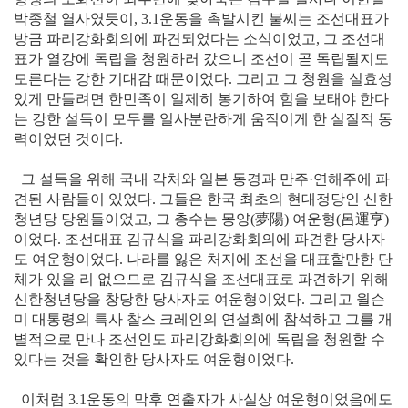
박종철 열사였듯이, 3.1운동을 촉발시킨 불씨는 조선대표가
방금 파리강화회의에 파견되었다는 소식이었고, 그 조선대
표가 열강에 독립을 청원하러 갔으니 조선이 곧 독립될지도
모른다는 강한 기대감 때문이었다. 그리고 그 청원을 실효성
있게 만들려면 한민족이 일제히 봉기하여 힘을 보태야 한다
는 강한 설득이 모두를 일사분란하게 움직이게 한 실질적 동
력이었던 것이다.
그 설득을 위해 국내 각처와 일본 동경과 만주·연해주에 파
견된 사람들이 있었다. 그들은 한국 최초의 현대정당인 신한
청년당 당원들이었고, 그 총수는 몽양
(夢陽)
여운형
(呂運亨)
이었다. 조선대표 김규식을 파리강화회의에 파견한 당사자
도 여운형이었다. 나라를 잃은 처지에 조선을 대표할만한 단
체가 있을 리 없으므로 김규식을 조선대표로 파견하기 위해
신한청년당을 창당한 당사자도 여운형이었다. 그리고 윌슨
미 대통령의 특사 찰스 크레인의 연설회에 참석하고 그를 개
별적으로 만나 조선인도 파리강화회의에 독립을 청원할 수
있다는 것을 확인한 당사자도 여운형이었다.
이처럼 3.1운동의 막후 연출자가 사실상 여운형이었음에도