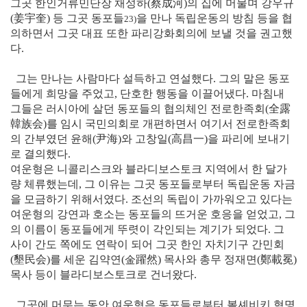
그곳 한인거류민단장 채성하
(蔡成河)
의 집에 머물며 강우규
(姜宇奎)
등 그곳 동포들
을 만나 독립운동의 방침 등을 협
23)
의하면서 그곳 대표 또한 파리강화회의에 보낼 것을 권고했
다.
그는 만나는 사람마다 설득하고 연설했다. 그의 말은 동포
들에게 희망을 주었고, 단호한 행동을 이끌어냈다. 마침내
그들은 러시아에 살던 동포들의 협의체인 전로한족회
(全露
韓族会)
를 임시 국민의회로 개편하면서 여기서 전로한족회
의 간부였던 윤해
(尹海)
와 고창일
(高昌一)
을 파리에 보내기
로 결의했다.
여운형은 니콜리스크와 블라디보스토크 지역에서 한 달가
량 체류했는데, 그 이유는 그곳 동포들로부터 독립운동 자금
을 모금하기 위해서였다. 조선의 독립이 가까워오고 있다는
여운형의 강연과 호소는 동포들의 뜨거운 호응을 얻었고, 그
의 이름이 동포들에게 뚜렷이 각인되는 계기가 되었다. 그
사이 간도 쪽에도 연락이 되어 그곳 한인 자치기구 간민회
(墾民会)를 세운 김약연(金躍然) 목사와 총무 정재면(鄭載冕)
목사 등이 블라디보스토크로 건너왔다.
그곳에 머무는 동안 여운형은 동포들로부터 볼셰비키 혁명