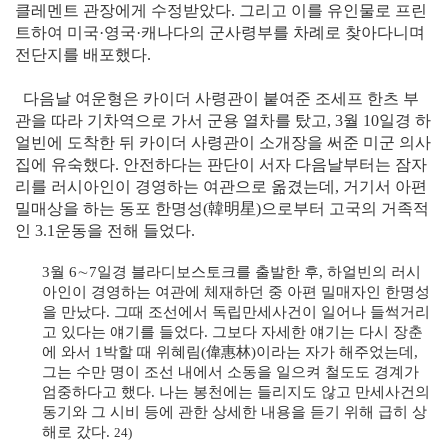
클레멘트 관장에게 수정받았다. 그리고 이를 유인물로 프린
트하여 미국·영국·캐나다의 군사령부를 차례로 찾아다니며
전단지를 배포했다.
다음날 여운형은 카이더 사령관이 붙여준 조세프 한츠 부
관을 따라 기차역으로 가서 군용 열차를 탔고, 3월 10일경 하
얼빈에 도착한 뒤 카이더 사령관이 소개장을 써준 미군 의사
집에 유숙했다. 안전하다는 판단이 서자 다음날부터는 잠자
리를 러시아인이 경영하는 여관으로 옮겼는데, 거기서 아편
밀매상을 하는 동포 한명성
(韓明星)
으로부터 고국의 거족적
인 3.1운동을 전해 들었다.
3월 6∼7일경 블라디보스토크를 출발한 후, 하얼빈의 러시
아인이 경영하는 여관에 체재하던 중 아편 밀매자인 한명성
을 만났다. 그때 조선에서 독립만세사건이 일어나 들썩거리
고 있다는 얘기를 들었다. 그보다 자세한 얘기는 다시 장춘
에 와서 1박할 때 위혜림
(偉惠林)
이라는 자가 해주었는데,
그는 수만 명이 조선 내에서 소동을 일으켜 철도도 경계가
엄중하다고 했다. 나는 봉천에는 들리지도 않고 만세사건의
동기와 그 시비 등에 관한 상세한 내용을 듣기 위해 급히 상
해로 갔다.
24)