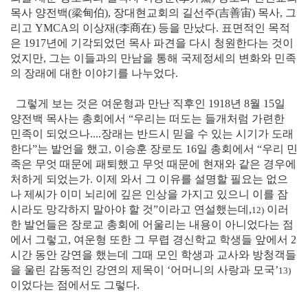
목사 양전백(梁甸伯), 장대현교회의 길선주(吉善宙) 목사, 그
리고 YMCA의 이상재(李商在) 등을 만났다. 표면적인 목적
은 1917년에 기각되었던 목사 파견을 다시 청원한다는 것이
었지만, 그는 이들과의 만남을 통해 국제정세의 변화와 민족
의 장래에 대한 이야기를 나누었다.
그렇게 보는 것은 여운형과 만난 직후인 1918년 8월 15일
양전백 목사는 총회에서 “우리는 떠도는 들개처럼 가련한
민족이 되었으나....장래는 반드시 믿을 수 있는 시기가 도래
한다”는 발언을 했고, 이승훈 장로도 16일 총회에서 “우리 민
족은 무엇 때문에 패퇴했고 무엇 때문에 현재와 같은 경우에
처하게 되었는가. 이제 와서 그 이유를 설명할 필요는 없으
나 제씨가 이미 뇌리에 깊은 인상을 가지고 있으니 이를 잠
시라도 망각하지 말아야 할 것”이라고 연설했는데,
이러
12)
한 발언들은 장로교 총회에 어울리는 내용이 아니었다는 점
에서 그렇고, 여운형 또한 그 무렵 경신학교 학생들 앞에서 2
시간 동안 강연을 했는데 그때 모인 학생과 교사와 방청객들
을 울린 감동적인 강연의 제목이 ‘어머니의 사랑과 모국’
13)
이었다는 점에서도 그렇다.