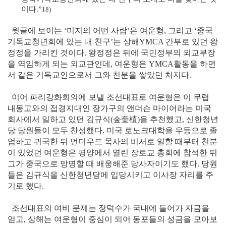
이다.”
18)
윗글에 보이는 ‘미지의 어떤 사람’은 여운형, 그리고 ‘중국
기독교청년회에 있는 내 친구’는 상해YMCA 간부로 있던 왕
정정을 가리킨 것이다. 왕정정은 뒤에 국민정부의 외교부장
을 역임하게 되는 외교관인데, 여운형은 YMCA활동을 하면
서 같은 기독교인으로서 그와 친분을 쌓았던 처지다.
이어 파리강화회의에 보낼 조선대표로 여운형은 이 무렵
내몽고와의 접경지대인 장가구의 앤더슨 마이어라는 미국
회사에서 일하고 있던 김규식
(金奎植)
을 추천했고, 신한청년
당 당원들이 모두 찬성했다. 미국 로노크대학을 우등으로 졸
업하고 귀국한 뒤 언더우드 목사의 비서로 일할 때부터 친분
이 있었던 여운형은 평양에서 열린 장로교 총회에 참석한 뒤
그가 중국으로 망명할 때 배웅해준 당사자이기도 했다. 당원
들은 김규식을 신한청년당에 입당시키고 이사장 자리를 주
기로 했다.
조선대표의 여비 문제는 장덕수가 국내에 들어가 자금을
얻고, 상해는 여운형이 중심이 되어 동포들의 성금을 모아보