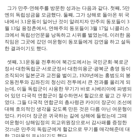
그가 만주·연해주를 방문한 성과는 다음과 같다. 첫째, 5만
엔의 독립성금을 모금했다. 둘째, 그가 상해로 돌아온 뒤 국
내에서 3.1운동이 일어난 것이 알려지자 만주의 동포들이 3
월 13일 용정촌에서, 연해주의 동포들이 3월 17일 니콜리스
크에서 독립선언문을 낭독하고 시위를 벌였는데, 이러한 움
직임은 그곳에 갔던 여운형이 동포들에게 강연을 하고 설득
한 결과이기도 했다.
셋째, 3.1운동을 전후하여 북간도에서는 국민군회·북로군
정서·대한독립군·서로군정서·대한의용군·광복군 총영 등이
조직되어 일본군과 교전을 벌이고, 1920년에는 홍범도의 봉
오동전투와 김좌진의 청산리 전투에서 큰 전과를 올리게 되
는데, 이들 독립군이 사용한 무기가 바로 시베리아에 파병되
어 있던 다국적 연합군이 철수하면서 헐값으로 팔고 간 무기
였다. 그들 다국적 연합군의 총사령관 카이더 장군이 조선에
대해 호의적인 생각을 갖도록 만든 것은 다름 아닌 여운형이
었다. 카이더 장군은 귀국하는 길에 상해에 들렀는데 그때
여운형이 상해임정의 외교위원장으로서 감사패를 증정한
것
은 만주의 독립군에게 헐값으로 무기를 매각해준데 대
25)
한 고마움의 표시이기도 했다.