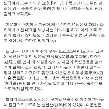
도착하자 그는 심영구
(沈永求)
의 집에 묵으면서 그 무렵 길
림에 있는 족숙 여준
(呂準)
에게 보내는 편지를 은밀히 전해
달라고 부탁했다.
여운형은 편지에서 자신이 세운 신한청년당에서 파리강화
회의에 조선 대표를 보냈다는 이야기를 하고, 이제 조국 독
립의 호기가 찾아왔으니 열강들이 주목할 만큼 전 민족이 들
고 일어나야 한다고 말했다.
22)
또 그는 러시아 연해주의 우수리스크(소왕령)로 가서 그곳
에 체류하고 있던 박은식
(朴殷植)․
문창범
(文昌範)․
조완구
(趙琓九)
를 만나 이 사실을 알리고 지금이 독립운동을 일으
켜야 할 때라고 강조했다. 그러자 다들 기뻐하면서 일부는
장차 상해로 가겠다고 답했다. 여운형은 이동녕
(李東寧)․
원
세훈
(元世勳),
그리고 그들과 함께 독립운동을 하던 이승복
(李升復)
형제를 만나 사정을 알리고 다시 인근의 블라디보
스토크(해삼위)로 갔다.
블라디보스토크 외곽에는 구한말 연해주로 이주한 한인들
이 집단으로 거주하는 신한촌
(新韓村)
이 있었다. 여운형은