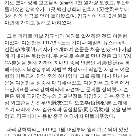
기로 했다. 상해 교포들의 성금이 1천 원가량 모였고, 부산에
들어갔던 장덕수가 그곳 백산상회의 안희제
(安熙濟)
로부터
3천 원의 성금을 얻어 돌아왔으며, 김규식이 사재 2천 원을
마련해 가지고 상해로 내려왔다.
그후 파리로 떠날 김규식의 여권을 알선해준 것도 여운형
이었다. 여운형은 1917년 <노스 차이나 데일리 뉴스>
의
19)
진한명
(陳漢明)
기자가 소개하여 손문을 처음 만났으나 가깝
게 지내지는 못했었다. 두 번째로 손문을 만난 것은 그가 YM
CA활동을 통해 가까이 지내던 중국 언론인 서겸
(徐謙)
을 통
해서였다. 북경정부의 사법부 차장까지 역임한 서겸도 여운
형의 기독교계 인맥 중의 하나였다. 그를 통해 다시 만난 손
문은 여운형을 정중히 대접해주었고, 여운형은 그 자리에서
조선대표를 파리강화회의에 파견하는 문제를 상의했다. 손
문은 뒤에 국민당 정부의 외교부장을 역임하게 되는 중국 핵
심 외교관들인 진우인
(陳友仁)
과 오조추
(俉朝枢)
를 소개해
주며 파리에 가서 김규식과 동심활동
(同心活動)
할 것을 당부
하고, 김규식이 사용할 중국 여권까지 만들어주었다.
파리강화회의는 1919년 1월 18일부터 열리기로 되어 있었