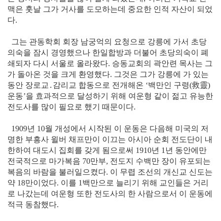
맥은 훗날 그가 거사를 도모하는데 중요한 인적 자산이 되었
다.
그는 관동학회 회장 남궁억의 요청으로 강릉에 가서 초당
의숙을 잠시 경영했으나 한일합방과 더불어 초당의숙이 폐
쇄되자 다시 서울로 올라왔다. 승동교회의 곽안련 목사는 그
가 돌아온 것을 크게 환영했다. 그것은 그가 강릉에 가 있는
동안 장로교․감리교 합동으로 전개해온 ‘백만인 구령
(救靈)
운동’을 효과적으로 달성하기 위해 여운형 같이 젊고 유능한
전도사를 많이 필요로 했기 때문이다.
1909년 10월 개성에서 시작된 이 운동은 다음해 미국의 저
명한 부흥사 윌버 채프만이 이끄는 아시아 순회 전도단이 내
한하여 대도시 집회를 갖게 됨으로써 1910년 1년 동안에만
전국적으로 마가복음 70만부, 전도지 수백만 장이 유포되는
복음의 바람을 불러일으켰다. 이 무렵 조선의 개신교 신도는
약 18만이었다. 이를 1백만으로 늘리기 위해 교인들은 거리
로 나갔는데 여운형 또한 전도사의 한 사람으로서 이 운동에
적극 동참했다.