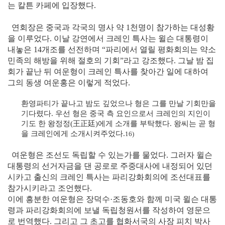
는 칼튼 카페에 입장했다.
연회장은 중국과 각국의 명사 약 1천명이 참가하는 대성황
을 이루었다. 이날 강연에서 크레인 특사는 윌슨 대통령이
내놓은 14개조를 선전하며 “파리에서 열릴 평화회의는 약소
민족의 해방을 위해 절호의 기회”라고 강조했다. 그날 밤 집
회가 끝난 뒤 여운형이 크레인 특사를 찾아간 일에 대하여
그의 동생 여운홍은 이렇게 적었다.
환영파티가 끝나고 밤도 깊었으나 형은 그를 만날 기회만을
기다렸다. 우선 형은 중국 측 요인으로서 크레인의 지인이
기도 한 왕정정
(王正廷)
에게 소개를 부탁했다. 왕씨는 곧 형
을 크레인에게 소개시켜주었다.
16)
여운형은 조선도 독립할 수 있는가를 물었다. 그러자 윌슨
대통령의 선거자금을 댄 공로로 주중대사에 내정되어 있던
시카고 출신의 크레인 특사는 파리강화회의에 조선대표를
참가시키라고 조언했다.
이에 흥분한 여운형은 장덕수·조동호와 함께 미국 윌슨 대통
령과 파리강화회의에 보낼 독립청원서를 작성하여 영문으
로 번역했다. 그리고 그 초고를 협화서국의 사장 피치 박사