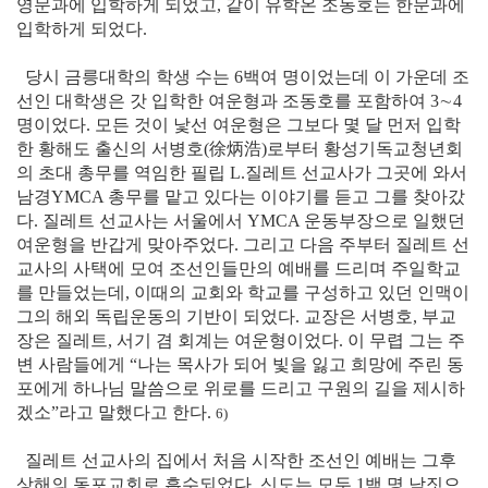
영문과에 입학하게 되었고, 같이 유학온 조동호는 한문과에
입학하게 되었다.
당시 금릉대학의 학생 수는 6백여 명이었는데 이 가운데 조
선인 대학생은 갓 입학한 여운형과 조동호를 포함하여 3∼4
명이었다. 모든 것이 낯선 여운형은 그보다 몇 달 먼저 입학
한 황해도 출신의 서병호(徐炳浩)로부터 황성기독교청년회
의 초대 총무를 역임한 필립 L.질레트 선교사가 그곳에 와서
남경YMCA 총무를 맡고 있다는 이야기를 듣고 그를 찾아갔
다. 질레트 선교사는 서울에서 YMCA 운동부장으로 일했던
여운형을 반갑게 맞아주었다. 그리고 다음 주부터 질레트 선
교사의 사택에 모여 조선인들만의 예배를 드리며 주일학교
를 만들었는데, 이때의 교회와 학교를 구성하고 있던 인맥이
그의 해외 독립운동의 기반이 되었다. 교장은 서병호, 부교
장은 질레트, 서기 겸 회계는 여운형이었다. 이 무렵 그는 주
변 사람들에게 “나는 목사가 되어 빛을 잃고 희망에 주린 동
포에게 하나님 말씀으로 위로를 드리고 구원의 길을 제시하
겠소”라고 말했다고 한다.
6)
질레트 선교사의 집에서 처음 시작한 조선인 예배는 그후
상해의 동포교회로 흡수되었다. 신도는 모두 1백 명 남짓으