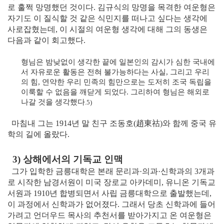
로 훌쩍 망명했던 것이다. 김규식의 망명을 목격한 여운형은
자기도 이 질식할 것 같은 식민지를 떠나고 싶다는 생각에
사로잡혔는데, 이 시절의 여운형 생각에 대해 그의 동생은
다음과 같이 회고했다.
형님은 밤낮없이 생각한 끝에 일본인의 감시가 심한 국내에
서 자유로운 활동은 전혀 불가능하다는 사실, 그리고 우리
의 힘, 연약한 우리 민족의 힘만으로는 도저히 조국 독립을
이룩할 수 없음을 깨닫게 되었다. 그리하여 형님은 해외로
나갈 것을 생각했다
.5)
마침내 그는 1914년 말 친구 조동호
(趙東祜)
와 함께 중국 유
학의 길에 올랐다.
3) 상해에서의 기독교 인맥
그가 입학한 금릉대학은 본래 문리과·의과·신학과의 3개과
로 시작한 남경서원이 미국 장로교 아카데미, 유니온 기독교
서원과 1910년 합병되면서 사립 금릉대학으로 출발했는데,
이 과정에서 신학과가 없어졌다. 그래서 당초 신학과에 들어
가려고 언더우드 목사의 추천서를 받아가지고 온 여운형은