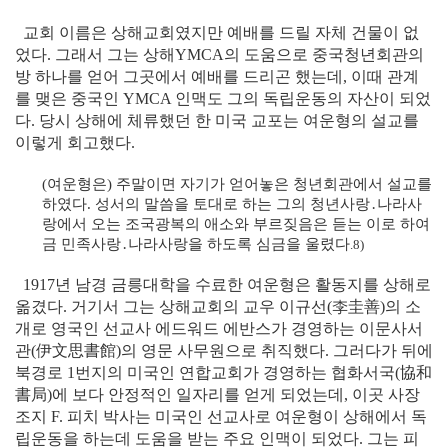
교회 이름은 상해교회였지만 예배를 드릴 자체 건물이 없
었다. 그래서 그는 상해YMCA의 도움으로 중국청년회관의
방 하나를 얻어 그곳에서 예배를 드리곤 했는데, 이때 관계
를 맺은 중국인 YMCA 인맥도 그의 독립운동의 자산이 되었
다. 당시 상해에 체류했던 한 미국 교포는 여운형의 설교를
이렇게 회고했다.
(여운형은) 주말이면 자기가 얻어놓은 청년회관에서 설교를
하였다. 성서의 말씀을 토대로 하는 그의 청년사랑․나라사
랑에서 오는 조국광복의 애소와 부르짖음은 듣는 이로 하여
금 민족사랑․나라사랑을 하도록 심금을 울렸다
.8)
1917년 남경 금릉대학을 수료한 여운형은 활동지를 상해로
옮겼다. 거기서 그는 상해교회의 교우 이규선
(李圭善)
의 소
개로 영국인 선교사 에드워드 에반스가 경영하는 이문사서
관
(伊文思書館)
의 영문 사무원으로 취직했다. 그러다가 뒤에
북경로 1번지의 미국인 연합교회가 경영하는 협화서국
(協和
書局)
에 보다 안정적인 일자리를 얻게 되었는데, 이곳 사장
조지 F. 피치 박사는 미국인 선교사로 여운형이 상해에서 독
립운동을 하는데 도움을 받는 주요 인맥이 되었다. 그는 피