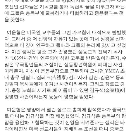
자기 멋대로 선교를 하고 또 방법에서도 맞지 않았다는 것은
조선인 신자들은 기독교를 통해 독립의 꿈을 이루고자 하는
데 그들은 총독부에 굴복하거나 타협하라고 종용했다는 것
을 뜻한다.
여운형은 미국인 교수들의 그런 가르침에 내적으로 반발했
다. 그래서 좀 더 신앙의 자유가 있는 곳에 가서 성경을 신학
적으로 더 깊이 연구하고 돌아와 그들의 논리에 맞서고 싶었
다. 이런 생각은 평소 그가 존경했던 상동교회 전덕기 목사
가 ‘105인사건’에 연루되어 심한 고문을 받은 일이라든지, 수
많은 우국청년들의 거점이던 상동청년학원이 폐쇄된 사건
이라든지, 자신이 운동부장으로 근무하며 모시던 YMCA 초
대 총무 필립 L. 질레트
(吉禮泰)
선교사가 김린․김윤오 등의
친일파 목사들에게 쫓겨난 사건이라든지, 그리고 장로교 경
기․충청 노회의 서기로 꽤 이름이 나 있던 김규식
(金奎植)
이
망명한 사건이라든지 등등에 영향을 받았다.
여운형은 평양에서 열린 장로교 총회에 참석했다가 중국으
로 떠나는 김규식을 직접 배웅했었다. 김규식은 총독부의 탄
압을 용인하고 침묵하는 것이 신앙을 지켜준다는 생각은 타
락이라면서 미국 선교사들이 지배하는 조선을 떠나 중국으