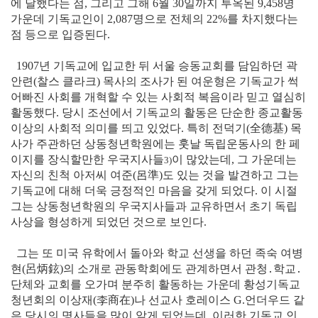
에 달했다는 점, 그리고 그해 6월 30일까지 투옥된 9,458명
가운데 기독교인이 2,087명으로 전체의 22%를 차지했다는
점 등으로 입증된다.
1907년 기독교에 입교한 뒤 서울 승동교회를 담임하던 곽
안련(찰스 클라크) 목사의 조사가 된 여운형은 기독교가 썩
어빠진 사회를 개혁할 수 있는 사회적 복음이라 믿고 열심히
활동했다. 당시 조선에서 기독교의 활동은 단순한 종교활동
이상의 사회적 의미를 띄고 있었다. 특히 전덕기
(全德基)
목
사가 주관하던 상동청년학원에는 훗날 독립운동사의 한 페
이지를 장식할만한 우국지사들
이 많았는데, 그 가운데는
3)
자신의 친척 아저씨 여준
(呂準)
도 있는 것을 발견하고 그는
기독교에 대해 더욱 긍정적인 마음을 갖게 되었다. 이 시절
그는 상동청년학원의 우국지사들과 교유하면서 초기 독립
사상을 형성하게 되었던 것으로 보인다.
그는 또 미국 유학에서 돌아와 학교 선생을 하던 족숙 여병
현
(呂炳鉉)
의 소개로 관동학회에도 관계하면서 관청․학교․
단체와 교회를 오가며 분주히 활동하는 가운데 황성기독교
청년회의 이상재
(李商在)
나 선교사 호레이스 G.언더우드 같
은 당시의 명사들을 많이 알게 되었는데, 이러한 기독교 인