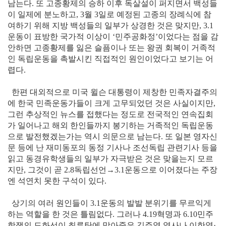
남는다. 또 고종황제의 승하 이후 독살설이 퍼지면서 백성들
이 일제에 분노하고, 3월 3일로 예정된 고종의 장례식에 참
여하기 위해 지방 백성들의 일부가 상경한 것은 맞지만, 3.1
운동이 표방한 국가적 이상이 ‘민주공화정’이었다는 점을 감
안하면 고종황제를 잃은 슬픔이나 또는 왕권 회복이 거족적
인 독립운동을 촉발시킨 직접적인 원인이었다고 보기는 어
렵다.
한편 대외적으로 미국 윌슨 대통령이 제창한 민족자결주의
에 한국 민족운동가들이 크게 고무되었던 것은 사실이지만,
그런 추상적인 뉴스를 접했다는 정도로 전국적인 연속집회
가 일어나고 해외 한인들까지 봉기하는 거족적인 독립운동
으로 발전했겠는가는 역시 의문으로 남는다. 또 일본 영자신
문 등에 난 재미동포의 동정 기사나 조선독립 관련기사 등을
읽고 동경유학생들의 일부가 자극받은 것은 맞을는지 모르
지만, 그것이 곧 2.8독립선언→3.1운동으로 이어졌다는 주장
엔 석연치 못한 구석이 있다.
상기의 여러 원인들이 3.1운동의 발발 분위기를 무르익게
하는 역할을 한 것은 틀림없다. 그러나 4.19혁명과 6.10민주
항쟁의 도화선이 최루탄에 맞아죽은 김주열 열사나 이한열·