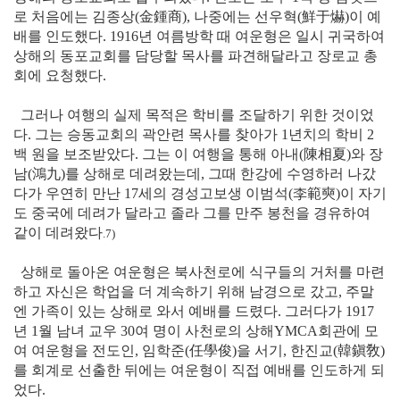
로 처음에는 김종상
(金鍾商)
, 나중에는 선우혁
(鮮于爀)
이 예
배를 인도했다. 1916년 여름방학 때 여운형은 일시 귀국하여
상해의 동포교회를 담당할 목사를 파견해달라고 장로교 총
회에 요청했다.
그러나 여행의 실제 목적은 학비를 조달하기 위한 것이었
다. 그는 승동교회의 곽안련 목사를 찾아가 1년치의 학비 2
백 원을 보조받았다. 그는 이 여행을 통해 아내
(陳相夏)
와 장
남(
鴻九)
를 상해로 데려왔는데, 그때 한강에 수영하러 나갔
다가 우연히 만난 17세의 경성고보생 이범석
(李範奭)
이 자기
도 중국에 데려가 달라고 졸라 그를 만주 봉천을 경유하여
같이 데려왔다
.7)
상해로 돌아온 여운형은 북사천로에 식구들의 거처를 마련
하고 자신은 학업을 더 계속하기 위해 남경으로 갔고, 주말
엔 가족이 있는 상해로 와서 예배를 드렸다. 그러다가 1917
년 1월 남녀 교우 30여 명이 사천로의 상해YMCA회관에 모
여 여운형을 전도인, 임학준
(任學俊)
을 서기, 한진교
(韓鎭敎)
를 회계로 선출한 뒤에는 여운형이 직접 예배를 인도하게 되
었다.