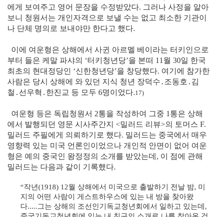
에게 보여주고 영어 문장을 수정받았다. 그러나 사정을 알아
보니 청원서는 개인자격으로 보낼 수는 없고 최소한 기관이
나 단체 명의로 보내야만 한다고 했다.
이에 여운형은 상해에서 사귄 아르멜 베이라는 터키인으로
부터 들은 케말 파샤의 ‘터키청년당’을 본떠 11월 30일 한국
최초의 현대정당인 ‘신한청년당’을 창당했다. 여기에 참가한
사람은 당시 상해에 와 있던 지식 청년 장덕수․조동호․김
철․선우혁․한진교 등 모두 6명이었다.
17)
여운형 등은 독립청원서 2통을 작성하여 그중 1통은 상해
에서 발행되던 영문 시사주간지 <밀러드 리뷰>의 토머스 F.
밀러드 주필에게 의뢰하기로 했다. 밀러드는 중국에서 매우
영향력 있는 미국 언론인이었으나 개인적 안면이 없어 여운
형은 예의 중국인 왕정정의 소개를 받았는데, 이 점에 관해
밀러드는 다음과 같이 기록했다.
“작년(1918) 12월 상해에서 미국으로 출발하기 전날 밤, 미
지의 어떤 사람이 게스트하우스에 있는 내 방을 찾아왔
다.....그는 상해의 조선인기독교청년회에서 일하고 있는데,
중국기독교청년회에 있는 내 친구의 소개로 나를 찾아온 것