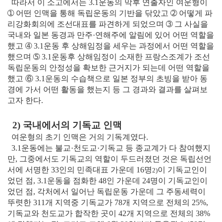
따라서 이 소고에서는 3.1운동의 막후 연출자인 여운형이
➀ 어떤 인맥을 통해 독립운동의 기반을 닦았고 ➁ 어떻게 파
리강화회의에 조선대표를 파견하게 되었으며 ➂ 그 사실을
국내와 일본 동경과 만주·연해주에 알림에 있어 어떤 역할을
했고 ➃ 3.1운동 후 상해임정을 세우는 과정에서 어떤 역할을
했으며 ➄ 3.1운동후 상해임정이 소재한 프랑스조계가 조선
독립운동의 안정성을 확보한 근거지가 되는데 어떤 역할을
했고 ⑥ 3.1운동의 수습책으로 일본 정부의 초빙을 받아 동
경에 가서 어떤 활동을 했는지 등 그 경과와 결과를 살펴보
고자 한다.
2) 국내에서의 기독교 인맥
여운형의 초기 인맥은 거의 기독계였다.
3.1운동에는 불교·천도교·기독교 등 종교계가 다 참여했지
만, 그중에서도 기독교의 역할이 두드러졌던 것은 독립선언
서에 서명한 33인의 민족대표 가운데 16명
이 기독교인이
2)
었던 점, 3.1운동을 점화한 48인 가운데 24명이 기독교인이
었던 점, 각처에서 일어난 독립운동 가운데 그 주동세력이
뚜렷한 311개 지역중 기독교가 78개 지역으로 전체의 25%,
기독교와 천도교가 합작한 곳이 42개 지역으로 전체의 38%