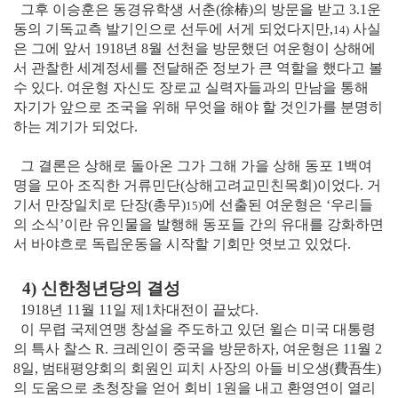
그후 이승훈은 동경유학생 서춘
(徐椿)
의 방문을 받고 3.1운
동의 기독교측 발기인으로 선두에 서게 되었다지만,
사실
14)
은 그에 앞서 1918년 8월 선천을 방문했던 여운형이 상해에
서 관찰한 세계정세를 전달해준 정보가 큰 역할을 했다고 볼
수 있다. 여운형 자신도 장로교 실력자들과의 만남을 통해
자기가 앞으로 조국을 위해 무엇을 해야 할 것인가를 분명히
하는 계기가 되었다.
그 결론은 상해로 돌아온 그가 그해 가을 상해 동포 1백여
명을 모아 조직한 거류민단(상해고려교민친목회)이었다. 거
기서 만장일치로 단장(총무)
에 선출된 여운형은 ‘우리들
15)
의 소식’이란 유인물을 발행해 동포들 간의 유대를 강화하면
서 바야흐로 독립운동을 시작할 기회만 엿보고 있었다.
4) 신한청년당의 결성
1918년 11월 11일 제1차대전이 끝났다.
이 무렵 국제연맹 창설을 주도하고 있던 윌슨 미국 대통령
의 특사 찰스 R. 크레인이 중국을 방문하자, 여운형은 11월 2
8일, 범태평양회의 회원인 피치 사장의 아들 비오생
(費吾生)
의 도움으로 초청장을 얻어 회비 1원을 내고 환영연이 열리