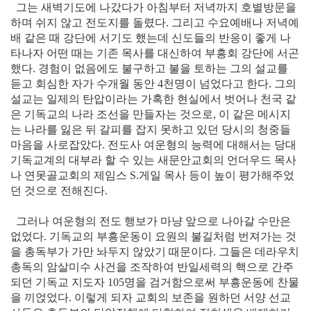
그는 새벽기도에 나갔다가 아침부터 저녁까지 호별방문을
하며 쉬지 않고 전도지를 돌렸다. 그리고 수요예배나 저녁예
배 같은 때 강단에 서기도 했는데 신도들의 반응이 좋게 나
타나자 어떤 때는 기존 목사를 대신하여 부흥회 강단에 서곤
했다. 경험이 없음에도 불구하고 불을 토하는 그의 설교를
듣고 회심한 자가 수개월 동안 4천명이 넘었다고 한다. 그의
설교는 일제의 탄압이라는 가혹한 현실에서 벗어나 천국 같
은 기독교의 나라 조선을 만들자는 것으로, 이 같은 메시지
는 나라를 잃은 뒤 갈피를 잡지 못하고 있던 당시의 청중들
마음을 사로잡았다. 전도사 여운형의 능력에 대해서는 당대
기독교계의 대부라 할 수 있는 새문안교회의 언더우드 목사
나 연못골교회의 제임스 S.게일 목사 등이 높이 평가해주었
던 것으로 전해진다.
그러나 여운형의 전도 행보가 마냥 앞으로 나아갈 수만은
없었다. 기독교의 부흥운동이 요원의 불길처럼 번져가는 것
을 총독부가 가만 놔두지 않았기 때문이다. 그들은 데라우치
총독의 암살미수 사건을 조작하여 반일세력의 핵으로 간주
되던 기독교 지도자 105명을 검거함으로써 부흥운동에 찬물
을 끼얹었다. 이렇게 되자 교회의 보존을 원하던 서양 선교