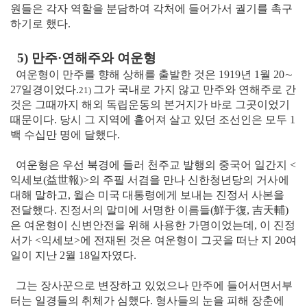
원들은 각자 역할을 분담하여 각처에 들어가서 궐기를 촉구
하기로 했다.
5) 만주·연해주와 여운형
여운형이 만주를 향해 상해를 출발한 것은 1919년 1월 20∼
27일경이었다.
그가 국내로 가지 않고 만주와 연해주로 간
21)
것은 그때까지 해외 독립운동의 본거지가 바로 그곳이었기
때문이다. 당시 그 지역에 흩어져 살고 있던 조선인은 모두 1
백 수십만 명에 달했다.
여운형은 우선 북경에 들러 천주교 발행의 중국어 일간지 <
익세보
(益世報)
>의 주필 서겸을 만나 신한청년당의 거사에
대해 말하고, 윌슨 미국 대통령에게 보내는 진정서 사본을
전달했다. 진정서의 말미에 서명한 이름들
(鮮于復, 吉天輔)
은 여운형이 신변안전을 위해 사용한 가명이었는데, 이 진정
서가 <익세보>에 전재된 것은 여운형이 그곳을 떠난 지 20여
일이 지난 2월 18일자였다.
그는 장사꾼으로 변장하고 있었으나 만주에 들어서면서부
터는 일경들의 취체가 심했다. 형사들의 눈을 피해 장춘에