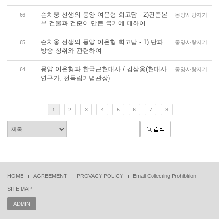
손치웅 선생의 몽양 여운형 회고담 - 2)건준본
66
몽양사랑지기
부 건물과 건준이 만든 국기에 대하여
손치웅 선생의 몽양 여운형 회고담 - 1) 단파
65
몽양사랑지기
방송 청취와 관련하여
몽양 여운형과 한국근현대사 / 김삼웅(현대사
64
몽양사랑지기
연구가, 전독립기념관장)
1
2
3
4
5
6
7
8
HOME
AGREEMENT
PROVACY POLICY
Email Collecting Prohibition
SITE MAP
ADMIN