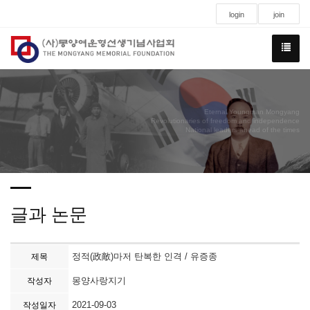
login
join
Eternal Youngman Mongyang
Revolutionaries of freedom and independence
National leaders ahead of the times
글과 논문
정적(政敵)마저 탄복한 인격 / 유증종
제목
몽양사랑지기
작성자
2021-09-03
작성일자