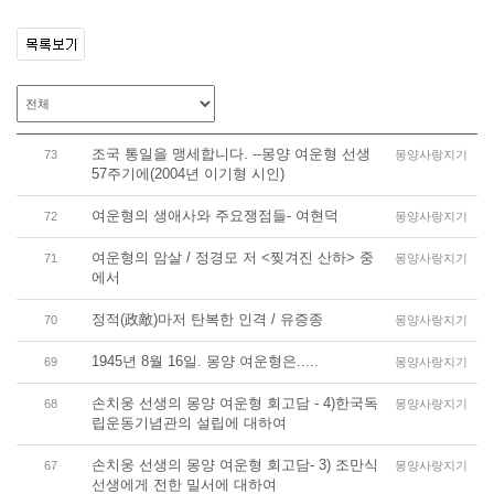
조국 통일을 맹세합니다. --몽양 여운형 선생
73
몽양사랑지기
57주기에(2004년 이기형 시인)
여운형의 생애사와 주요쟁점들- 여현덕
72
몽양사랑지기
여운형의 암살 / 정경모 저 <찢겨진 산하> 중
71
몽양사랑지기
에서
정적(政敵)마저 탄복한 인격 / 유증종
70
몽양사랑지기
1945년 8월 16일. 몽양 여운형은.....
69
몽양사랑지기
손치웅 선생의 몽양 여운형 회고담 - 4)한국독
68
몽양사랑지기
립운동기념관의 설립에 대하여
손치웅 선생의 몽양 여운형 회고담- 3) 조만식
67
몽양사랑지기
선생에게 전한 밀서에 대하여