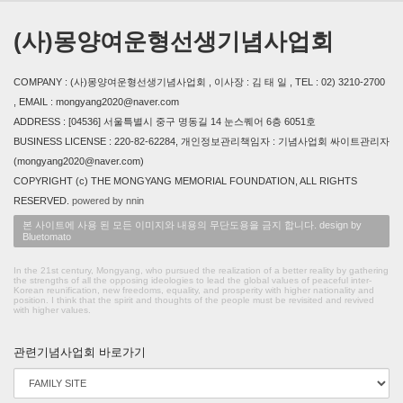
(사)몽양여운형선생기념사업회
COMPANY : (사)몽양여운형선생기념사업회 , 이사장 : 김 태 일 , TEL : 02) 3210-2700
, EMAIL : mongyang2020@naver.com
ADDRESS : [04536] 서울특별시 중구 명동길 14 눈스퀘어 6층 6051호
BUSINESS LICENSE : 220-82-62284, 개인정보관리책임자 : 기념사업회 싸이트관리자
(mongyang2020@naver.com)
COPYRIGHT (c) THE MONGYANG MEMORIAL FOUNDATION, ALL RIGHTS
RESERVED.
powered by nnin
본 사이트에 사용 된 모든 이미지와 내용의 무단도용을 금지 합니다. design by
Bluetomato
In the 21st century, Mongyang, who pursued the realization of a better reality by gathering
the strengths of all the opposing ideologies to lead the global values of peaceful inter-
Korean reunification, new freedoms, equality, and prosperity with higher nationality and
position. I think that the spirit and thoughts of the people must be revisited and revived
with higher values.
관련기념사업회 바로가기