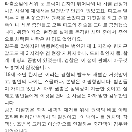
파출소앞에 세워 둔 트럭이 갑자기 튀어나와 내 차를 급정거
시킨 사실에 대해서는 일언반구 언급이 없었고요. 피고는 달
리는 차를 뒤쫓으면서 권총을 쏘았다고 거짓말을 하고 검찰
측이 내 세운 증인들도 모두 피고의 진술을 그대로 긍정했습
니다. 위증이지요. 현장을 실제로 목격한 시민 중에서 증인
으로 채택된 사람은 한 명도 없었어요.
결론을 말하자면 범행현장에는 범인인 제 1 저격수 한지근
말고도 제 2 저격수 겸 현장 지휘자 하나, 도피 확인자 둘, 합
계 네 명의 공범이 있었는데, 경찰은 이 점에 관해서 아무것
도 밝히지 않았습니다.
'19세 소년 한지근' 이라는 경찰의 발표도 새빨간 거짓말이
고, 범인의 나이는 스물하나, 본명은 이필형입니다. 범인들
이 가지고 있던 세 자루 권총은 장택상이 지급한 것이고, 실
제로 범인들에게 이것을 건네 준 사람은 아까 말한 김두한입
니다.
범인 이필형은 좌익 세력의 제거를 위해 권력의 비호 아래
조직된 테러단 '백의사'의 일원이고 . 이 백의사를 윤치영. 장
택상. 조병옥 그리고 이승만으로 연결하는 중간책이 김두한
이었습니다.