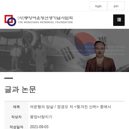
login
join
Eternal Youngman Mongyang
Revolutionaries of freedom and independence
National leaders ahead of the times
글과 논문
여운형의 암살 / 정경모 저 <찢겨진 산하> 중에서
제목
몽양사랑지기
작성자
2021-09-03
작성일자