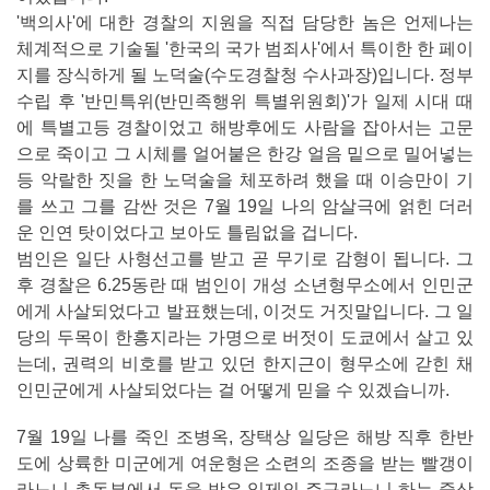
'백의사'에 대한 경찰의 지원을 직접 담당한 놈은 언제나는
체계적으로 기술될 '한국의 국가 범죄사'에서 특이한 한 페이
지를 장식하게 될 노덕술(수도경찰청 수사과장)입니다. 정부
수립 후 '반민특위(반민족행위 특별위원회)'가 일제 시대 때
에 특별고등 경찰이었고 해방후에도 사람을 잡아서는 고문
으로 죽이고 그 시체를 얼어붙은 한강 얼음 밑으로 밀어넣는
등 악랄한 짓을 한 노덕술을 체포하려 했을 때 이승만이 기
를 쓰고 그를 감싼 것은 7월 19일 나의 암살극에 얽힌 더러
운 인연 탓이었다고 보아도 틀림없을 겁니다.
범인은 일단 사형선고를 받고 곧 무기로 감형이 됩니다. 그
후 경찰은 6.25동란 때 범인이 개성 소년형무소에서 인민군
에게 사살되었다고 발표했는데, 이것도 거짓말입니다. 그 일
당의 두목이 한흥지라는 가명으로 버젓이 도쿄에서 살고 있
는데, 권력의 비호를 받고 있던 한지근이 형무소에 갇힌 채
인민군에게 사살되었다는 걸 어떻게 믿을 수 있겠습니까.
7월 19일 나를 죽인 조병옥, 장택상 일당은 해방 직후 한반
도에 상륙한 미군에게 여운형은 소련의 조종을 받는 빨갱이
라느니 총독부에서 돈을 받은 일제의 주구라느니 하는 중상