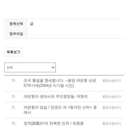
글
항목선택
첨부파일
조국 통일을 맹세합니다. --몽양 여운형 선생
73
몽양사랑지기
57주기에(2004년 이기형 시인)
여운형의 생애사와 주요쟁점들- 여현덕
72
몽양사랑지기
여운형의 암살 / 정경모 저 <찢겨진 산하> 중
71
몽양사랑지기
에서
정적(政敵)마저 탄복한 인격 / 유증종
70
몽양사랑지기