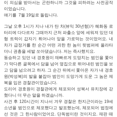
이 의심을 받아서는 곤란하니까 그것을 피하려는 사전공작
이었습니다.
얘기를 7월 19일로 돌립니다.
그날 오후 1시가 지나 내가 탄 차(뷰익 30년형)가 혜화동 로
터리에 다다르자 그때까지 근처 파출소 앞에 세워져 있던 대
형 트럭이 갑자기 튀어나아 앞을 가로막는 것이었어요. 내
차가 급정거를 한 순간 어떤 괴한 한 놈이 뒷범퍼에 올라타
더니 권총을 세발 쏘아댔습니다. 저는 즉사했지요.
동승하고 있던 내 경호원이 재빠르게 도망치는 범인을 쫓아
가 막다른 골목에서 담을 넘어 옆집으로 뛰어내린 범인을 보
고 담을 넘으려고 하자. 그 순간 뒤에서 쫓아온 자가 내 경호
원(박성복)의 발을 붙잡아 범인이 도망가게 도운 그 놈은 제
복을 입은 경찰관이었습니다.
도리어 경호원이 경찰관에게 체포되어 성북서 유치장에 갇
혔다니 더 무슨 말을 하겠습니까.
사건 후 120시간이 지나서 겨우 경찰은 한지근이라는 19세
소년을 범인으로 체포했다고 발표했는데, 체포되어 법정에
선 것은 그 한사람이었어요. 단독범이란 것이지요. 재판 때